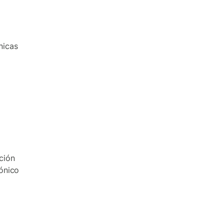
nicas
l
ción
rónico