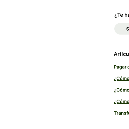
¿Te ha
S
Artícu
Pagar 
¿Cómo 
¿Cómo
¿Cómo 
Transf