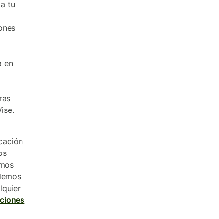
ma tu
iones
a en
ras
Wise.
icación
os
emos
odemos
lquier
iciones