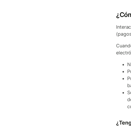
¿Cóm
Intera
(pagos
Cuando
electró
N
P
P
b
S
d
c
¿Teng