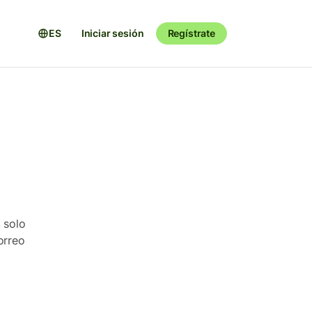
ES
Iniciar sesión
Regístrate
 solo
orreo