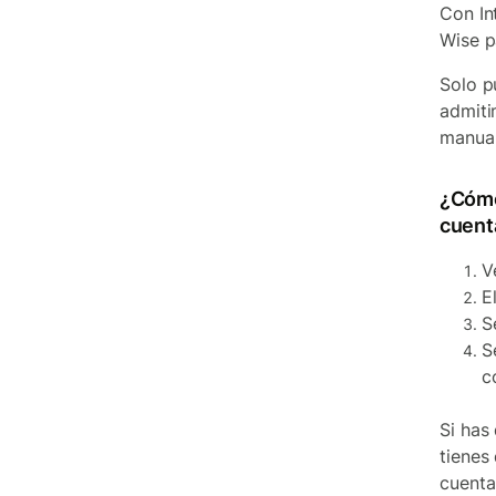
Con In
Wise p
Solo p
admiti
manua
¿Cómo
cuent
V
E
S
S
c
Si has
tienes 
cuenta