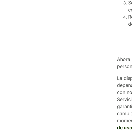
S
c
R
d
Ahora 
person
La dis
depend
con no
Servic
garant
cambia
moment
de us