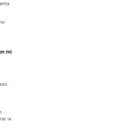
uenta
 no
on mi
ado.
o
rar la