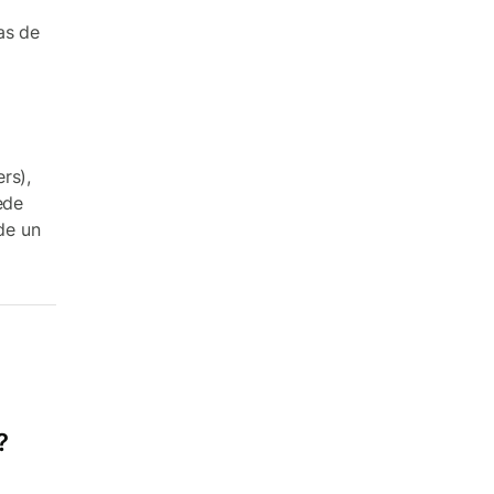
as de
rs),
ede
de un
?