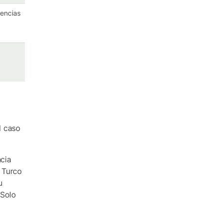
rencias
l caso
ncia
 Turco
u
 Solo