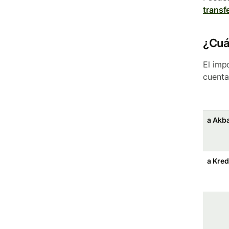
transf
¿Cuá
El imp
cuenta
a Akb
a Kred