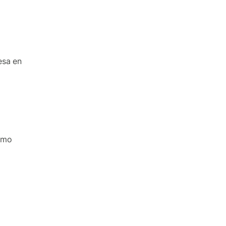
esa en
omo