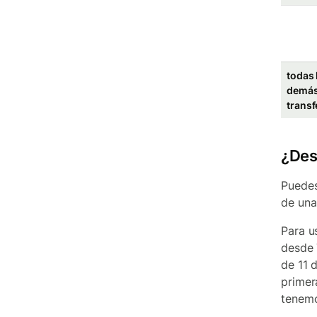
todas 
demá
transf
¿Des
Puedes
de una
Para u
desde 
de 11 
primer
tenemo