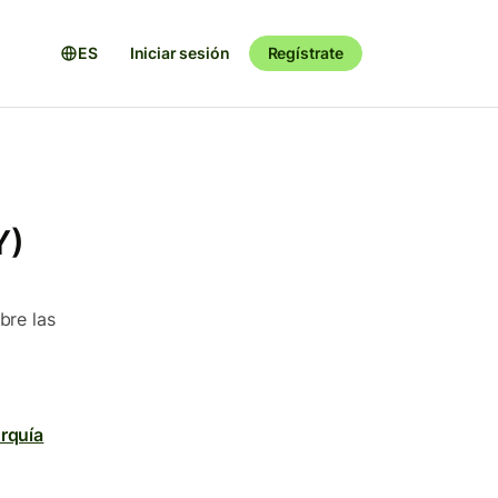
ES
Iniciar sesión
Regístrate
Y)
bre las
urquía