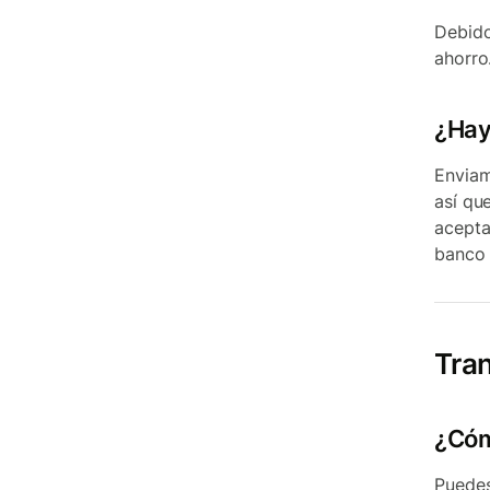
Debido
ahorro
¿Hay
Enviam
así qu
acepta
banco 
Tra
¿Cóm
Puedes