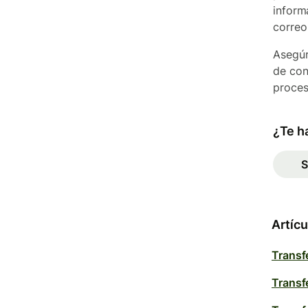
inform
correo
Asegúr
de con
proces
¿Te ha
S
Artícu
Transf
Transf