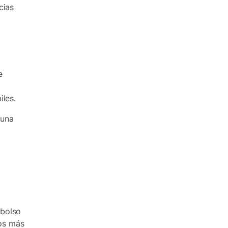
cias
e
iles.
 una
mbolso
mos más