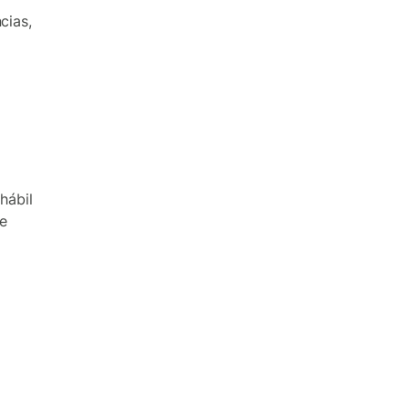
cias,
hábil
de