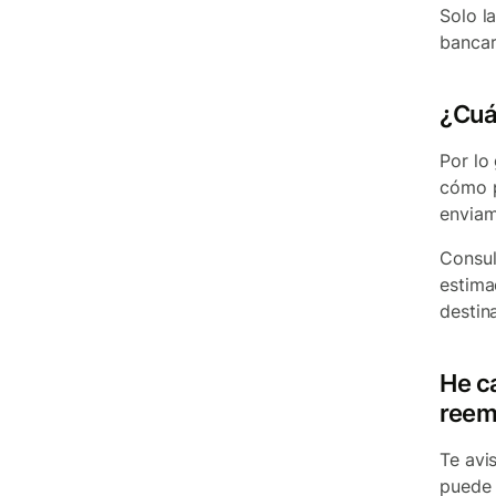
Solo l
bancar
¿Cuán
Por lo
cómo p
enviam
Consul
estima
destin
He c
reem
Te avi
puede 