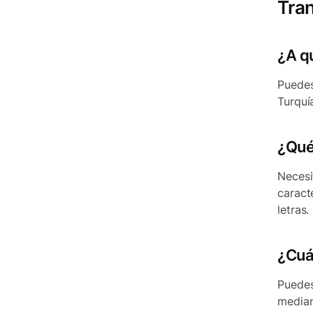
Tran
¿A q
Puedes
Turquí
¿Qué
Necesi
caract
letras.
¿Cuá
Puedes
median