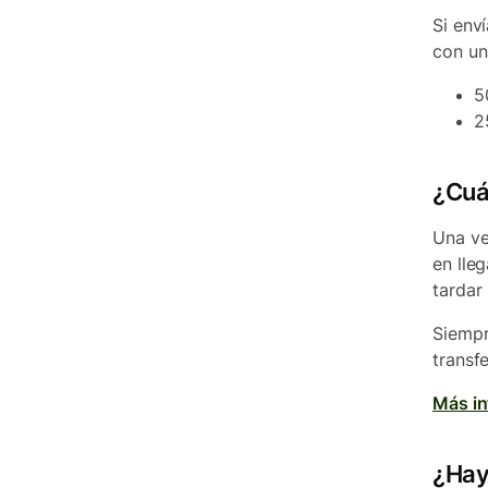
Si env
con un 
5
2
¿Cuán
Una ve
en lle
tardar
Siempr
transf
Más in
¿Hay