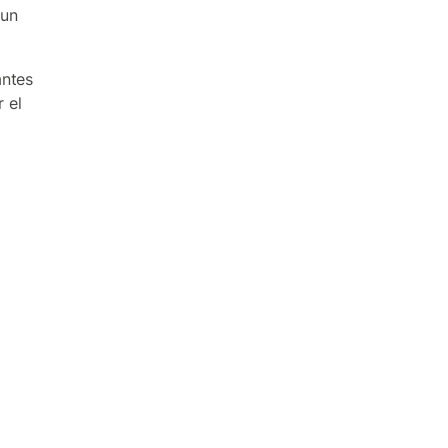
 un
antes
 el