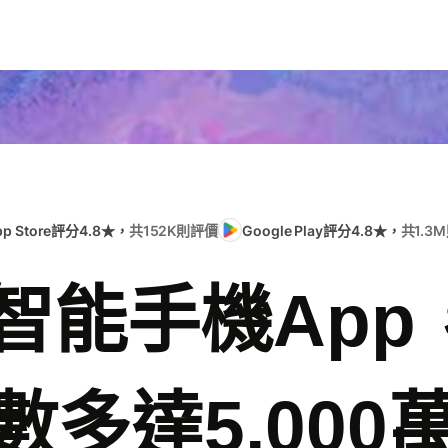
pp Store評分4.8★，
共152K則評價
Google Play評分4.8★，
共1.3
e智能手機Ap
數多達5,000