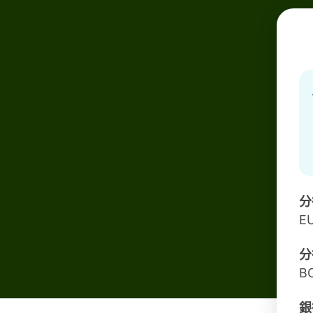
分
E
分
BO
銀