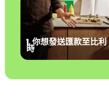
1. 你想發送匯款至比利
時