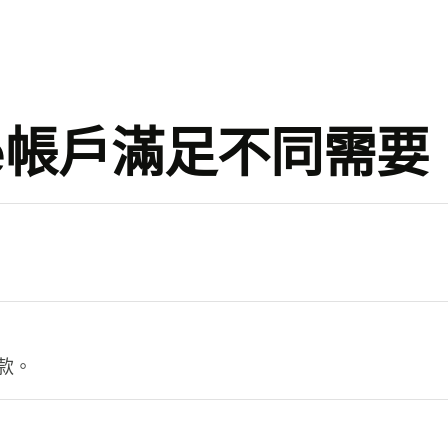
se帳戶滿足不同需要
。
款。