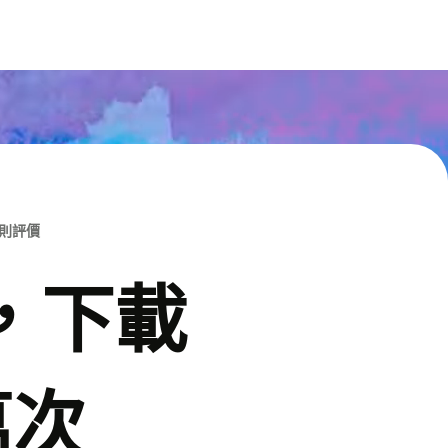
M則評價
p，下載
萬次