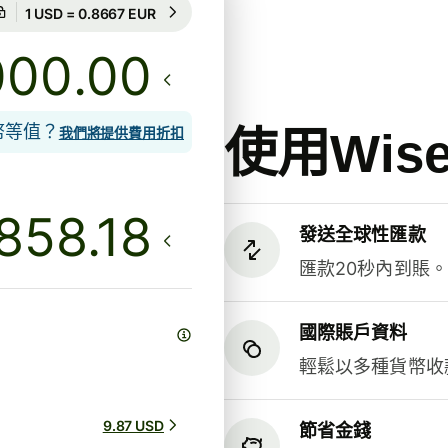
匯率保證為期8小時
1 USD = 0.8667 EUR
匯率保證為期8小時
.00
貨幣等值？
使用Wi
我們將提供費用折扣
發送全球性匯款
匯款20秒內到賬
國際賬戶資料
輕鬆以多種貨幣收
9.87 USD
節省金錢