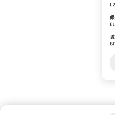
L
銀
E
城
B