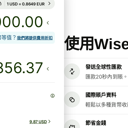
匯率保證為期8小時
1 USD = 0.8649 EUR
匯率保證為期8小時
.00
貨幣等值？
使用Wi
我們將提供費用折扣
發送全球性匯款
匯款20秒內到賬
國際賬戶資料
輕鬆以多種貨幣收
9.87 USD
節省金錢