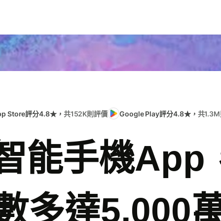
pp Store評分4.8★，
共152K則評價
Google Play評分4.8★，
共1.3
e智能手機Ap
數多達5,000