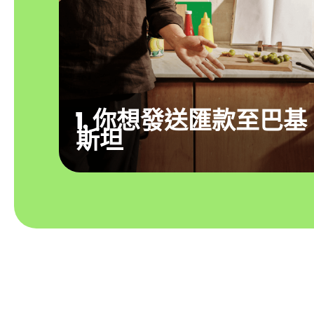
1. 你想發送匯款至巴基
斯坦