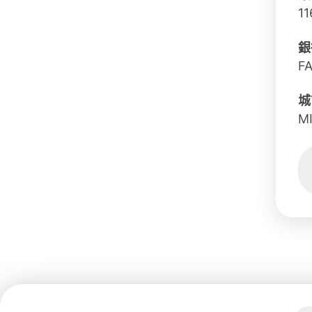
11
銀
F
城
M