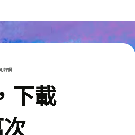
M則評價
p，下載
萬次