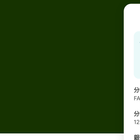
分
F
分
1
銀