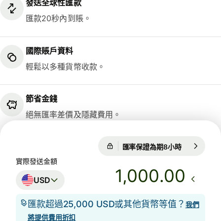
發送全球性匯款
匯款20秒內到賬。
國際賬戶資料
輕鬆以多種貨幣收款。
節省金錢
絕無匯率差價及隱藏費用。
匯率保證為期8小時
1 USD = 0.
匯率保證為期8小時
實際發送金額
.00
USD
匯款超過25,000 USD或其他貨幣等值？
我們
將提供費用折扣