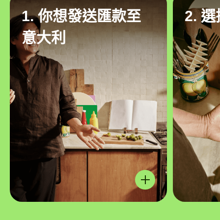
1. 你想發送匯款至
2. 
意大利