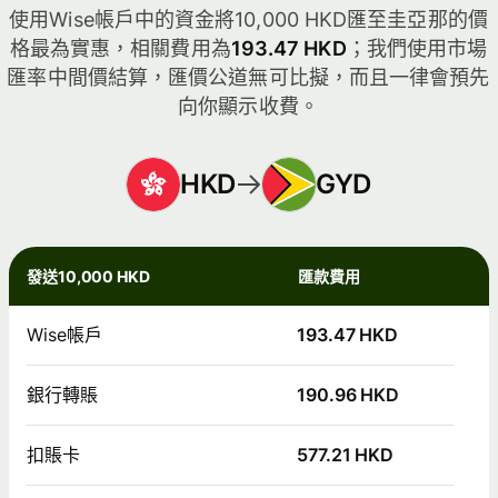
使用Wise帳戶中的資金將10,000 HKD匯至圭亞那的價
格最為實惠，相關費用為
193.47 HKD
；我們使用市場
匯率中間價結算，匯價公道無可比擬，而且一律會預先
向你顯示收費。
HKD
GYD
發送10,000 HKD
匯款費用
Wise帳戶
193.47 HKD
銀行轉賬
190.96 HKD
扣賬卡
577.21 HKD