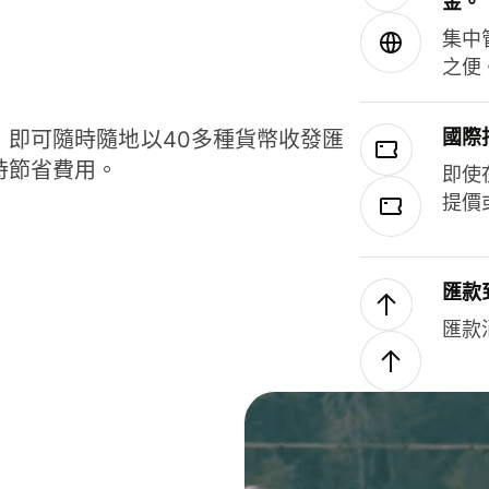
金。
集中
之便
國際
，即可隨時隨地以40多種貨幣收發匯
時節省費用。
即使
提價
匯款
匯款