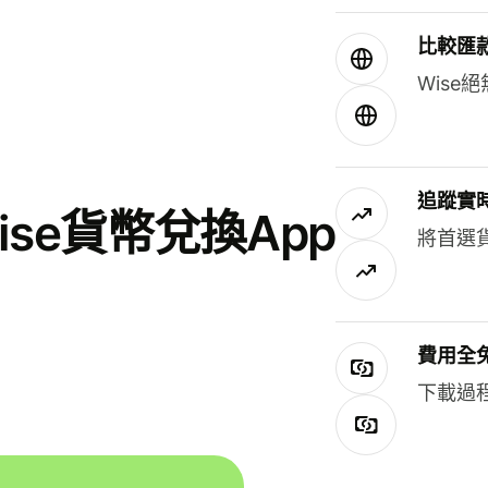
比較匯
Wis
追蹤實
se貨幣兌換App
將首選
費用全
下載過