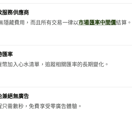
款服務供應商
e絕無隱藏費用，而且所有交易一律以
市場匯率中間價
結算。
時匯率
貨幣加入心水清單，追蹤相關匯率的長期變化。
免兼絕無廣告
程只需數秒，免費享受零廣告體驗。