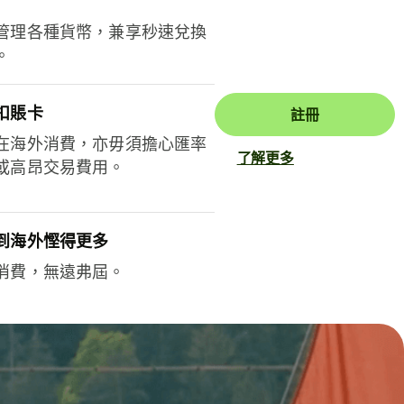
管理各種貨幣，兼享秒速兌換
。
扣賬卡
註冊
在海外消費，亦毋須擔心匯率
了解更多
或高昂交易費用。
到海外慳得更多
消費，無遠弗屆。