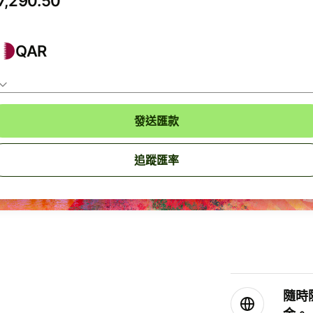
QAR
發送匯款
追蹤匯率
隨時