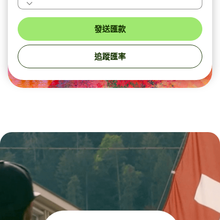
發送匯款
追蹤匯率