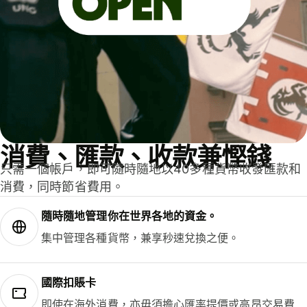
消費、匯款、收款兼慳錢
只需一個帳戶，即可隨時隨地以40多種貨幣收發匯款和
消費，同時節省費用。
隨時隨地管理你在世界各地的資金。
集中管理各種貨幣，兼享秒速兌換之便。
國際扣賬卡
即使在海外消費，亦毋須擔心匯率提價或高昂交易費