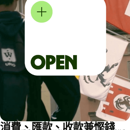
消費、匯款、收款兼慳錢