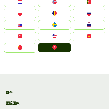
Nederland
Norge
Portugal
Polska
România
Россия
Slovensko
Ruoŧŧa
ไทย
Türkiye
United States
Vietnam
中國香港特別行政區
中国
匯率:
國際匯款: