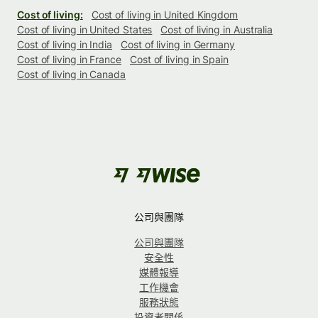
Cost of living:
Cost of living in United Kingdom
Cost of living in United States
Cost of living in Australia
Cost of living in India
Cost of living in Germany
Cost of living in France
Cost of living in Spain
Cost of living in Canada
公司與團隊
公司與團隊
安全性
媒體報導
工作機會
服務狀態
投資者關係