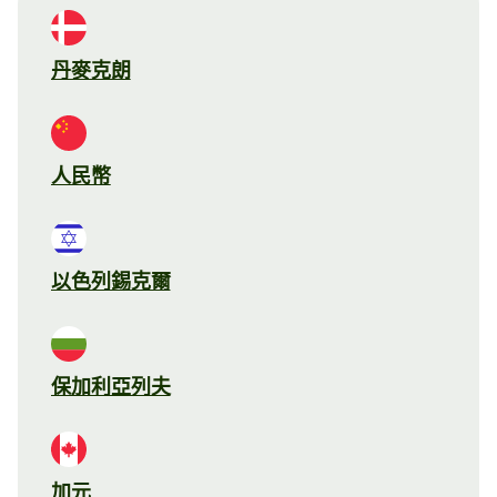
丹麥克朗
人民幣
以色列錫克爾
保加利亞列夫
加元