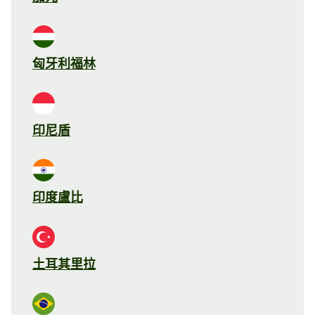
匈牙利福林
印尼盾
印度盧比
土耳其里拉