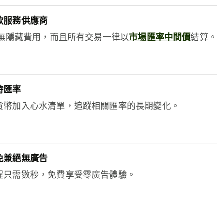
款服務供應商
e絕無隱藏費用，而且所有交易一律以
市場匯率中間價
結算。
時匯率
貨幣加入心水清單，追蹤相關匯率的長期變化。
免兼絕無廣告
程只需數秒，免費享受零廣告體驗。