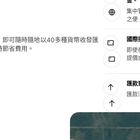
金。
集中
之便
國際
，即可隨時隨地以40多種貨幣收發匯
時節省費用。
即使
提價
匯款
匯款