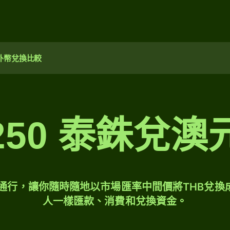
外幣兌換比較
250 泰銖兌澳
球通行，讓你隨時隨地以市場匯率中間價將THB兌換
人一樣匯款、消費和兌換資金。