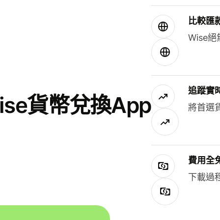
比較匯
Wis
追蹤實
se貨幣兌換App
將首選
費用全
下載過