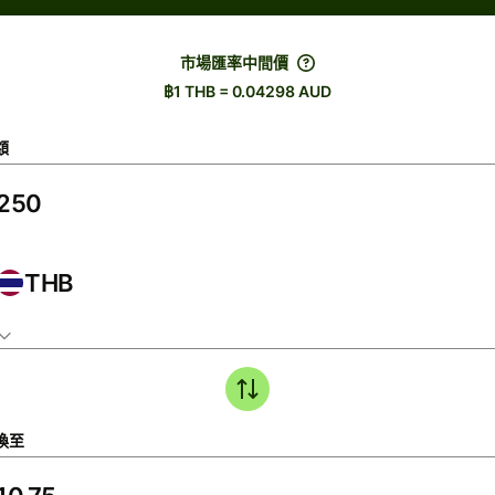
市場匯率中間價
฿1 THB = 0.04298 AUD
額
THB
換至