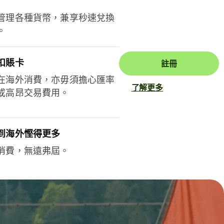
管理各種貨幣，兼享秒速兌換
。
扣賬卡
註冊
在海外消費，亦毋須擔心匯率
了解更多
或高昂交易費用。
到海外慳得更多
消費，無遠弗屆。