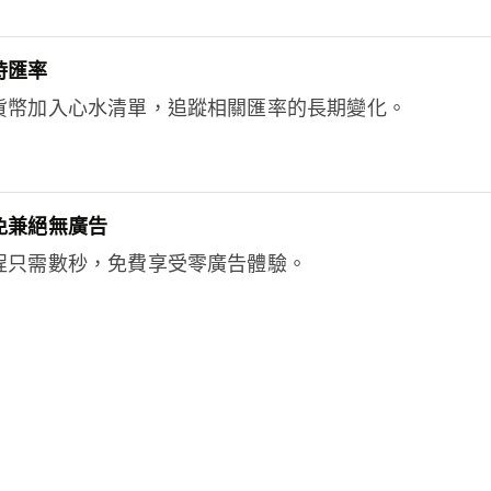
時匯率
貨幣加入心水清單，追蹤相關匯率的長期變化。
免兼絕無廣告
程只需數秒，免費享受零廣告體驗。