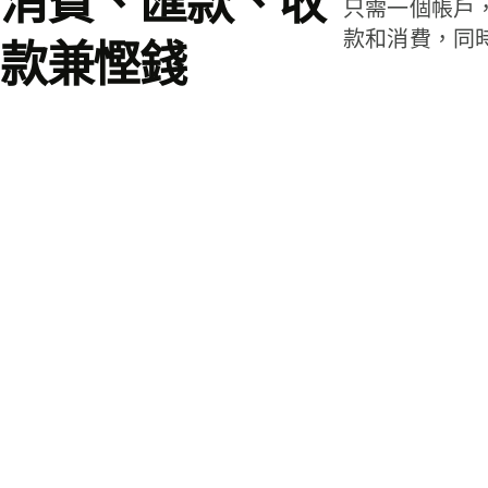
消費、匯款、收
只需一個帳戶
款和消費，同
款兼慳錢