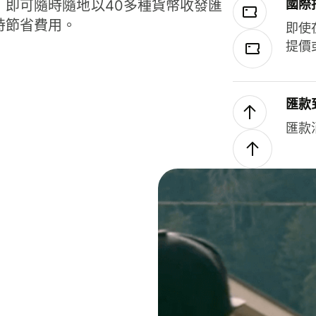
國際
，即可隨時隨地以40多種貨幣收發匯
時節省費用。
即使
提價
匯款
匯款