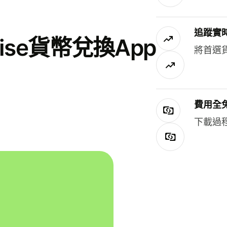
追蹤實
se貨幣兌換App
將首選
費用全
下載過