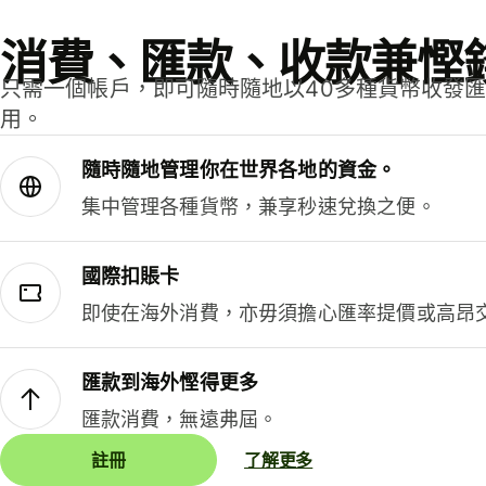
消費、匯款、收款兼慳
只需一個帳戶，即可隨時隨地以40多種貨幣收發
用。
隨時隨地管理你在世界各地的資金。
集中管理各種貨幣，兼享秒速兌換之便。
國際扣賬卡
即使在海外消費，亦毋須擔心匯率提價或高昂
匯款到海外慳得更多
匯款消費，無遠弗屆。
註冊
了解更多