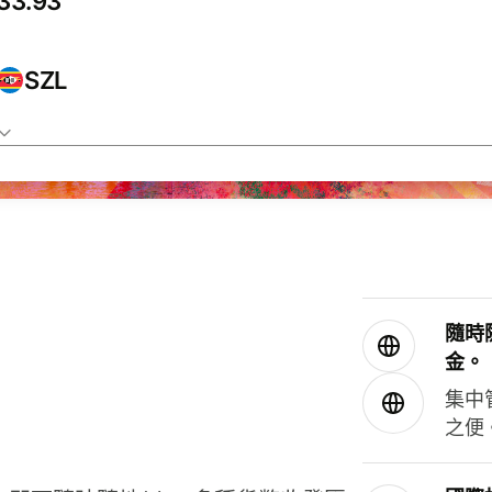
SZL
隨時
金。
集中
之便