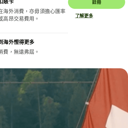
扣賬卡
註冊
在海外消費，亦毋須擔心匯率
了解更多
或高昂交易費用。
到海外慳得更多
消費，無遠弗屆。