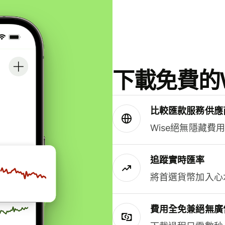
下載免費的W
比較匯款服務供應
Wise絕無隱藏費
追蹤實時匯率
將首選貨幣加入心
費用全免兼絕無廣