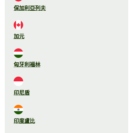
保加利亞列夫
加元
匈牙利福林
印尼盾
印度盧比