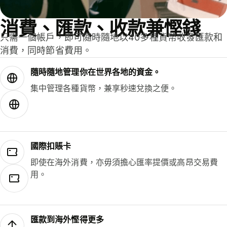
消費、匯款、收款兼慳錢
只需一個帳戶，即可隨時隨地以40多種貨幣收發匯款和
消費，同時節省費用。
隨時隨地管理你在世界各地的資金。
集中管理各種貨幣，兼享秒速兌換之便。
國際扣賬卡
即使在海外消費，亦毋須擔心匯率提價或高昂交易費
用。
匯款到海外慳得更多