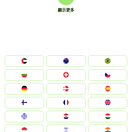
顯示更多
الإمارات العربية المتحدة
Australia
Brazil
България
Switzerland
Czechia
Deutschland
Denmark
España
Suomi
France
United Kingdom
Greece
Hrvatska
Magyarország
Indonesia
Israel
India