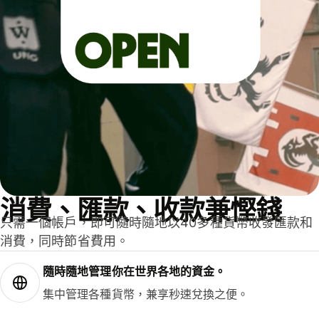
消費、匯款、收款兼慳錢
只需一個帳戶，即可隨時隨地以40多種貨幣收發匯款和
消費，同時節省費用。
隨時隨地管理你在世界各地的資金。
集中管理各種貨幣，兼享秒速兌換之便。