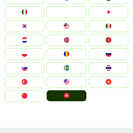
Italia
JA
Japan
South Korea
Malay
Mexico
Nederland
Norge
Portugal
Polska
România
Россия
Slovensko
Ruoŧŧa
ไทย
Türkiye
United States
Vietnam
中國香港特別行政區
中国