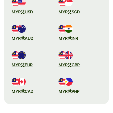
MYR兌USD
MYR兌SGD
MYR兌AUD
MYR兌INR
MYR兌EUR
MYR兌GBP
MYR兌CAD
MYR兌PHP