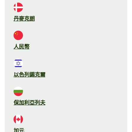
丹麥克朗
人民幣
以色列錫克爾
保加利亞列夫
加元