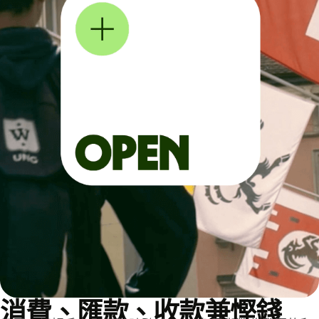
消費、匯款、收款兼慳錢