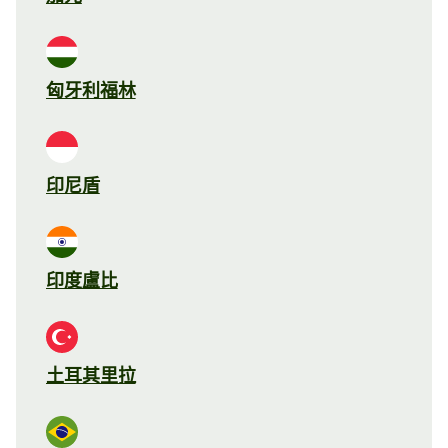
匈牙利福林
印尼盾
印度盧比
土耳其里拉