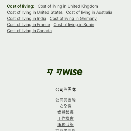
Cost of living:
Cost of living in United Kingdom
Cost of living in United States
Cost of living in Australia
Cost of living in India
Cost of living in Germany
Cost of living in France
Cost of living in Spain
Cost of living in Canada
公司與團隊
公司與團隊
安全性
媒體報導
工作機會
服務狀態
投資者關係