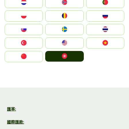
Nederland
Norge
Portugal
Polska
România
Россия
Slovensko
Ruoŧŧa
ไทย
Türkiye
United States
Vietnam
中國香港特別行政區
中国
匯率:
國際匯款: