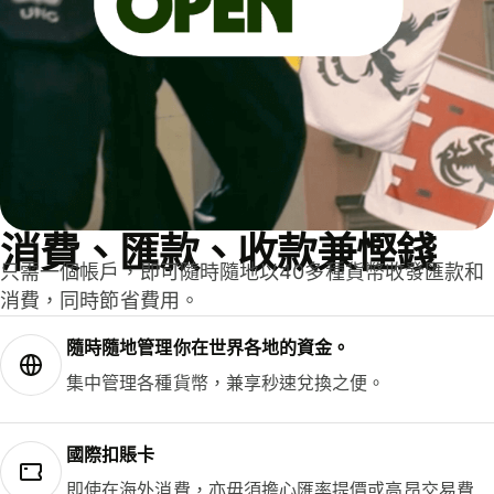
消費、匯款、收款兼慳錢
只需一個帳戶，即可隨時隨地以40多種貨幣收發匯款和
消費，同時節省費用。
隨時隨地管理你在世界各地的資金。
集中管理各種貨幣，兼享秒速兌換之便。
國際扣賬卡
即使在海外消費，亦毋須擔心匯率提價或高昂交易費