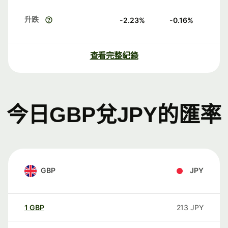
升跌
-2.23
%
-0.16
%
查看完整紀錄
今日GBP兌JPY的匯率
GBP
JPY
1
GBP
213
JPY