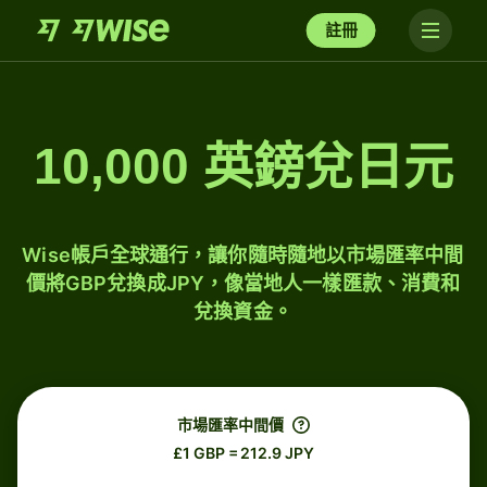
註冊
10,000 英鎊兌日元
Wise帳戶全球通行，讓你隨時隨地以市場匯率中間
價將GBP兌換成JPY，像當地人一樣匯款、消費和
兌換資金。
市場匯率中間價
£1 GBP = 212.9 JPY