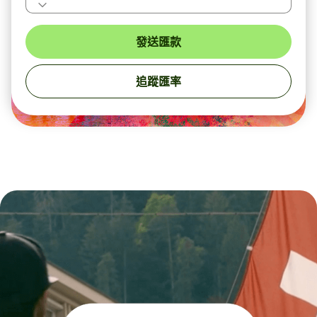
發送匯款
追蹤匯率