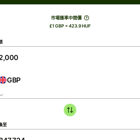
市場匯率中間價
£1 GBP = 423.9 HUF
額
GBP
換至