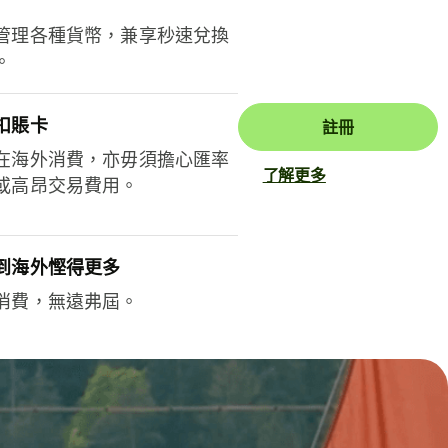
管理各種貨幣，兼享秒速兌換
。
扣賬卡
註冊
在海外消費，亦毋須擔心匯率
了解更多
或高昂交易費用。
到海外慳得更多
消費，無遠弗屆。