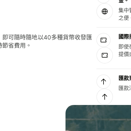
金。
集中
之便
國際
，即可隨時隨地以40多種貨幣收發匯
時節省費用。
即使
提價
匯款
匯款