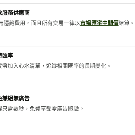
款服務供應商
e絕無隱藏費用，而且所有交易一律以
市場匯率中間價
結算。
時匯率
貨幣加入心水清單，追蹤相關匯率的長期變化。
免兼絕無廣告
程只需數秒，免費享受零廣告體驗。