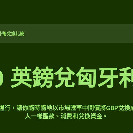
外幣兌換比較
00 英鎊兌匈
球通行，讓你隨時隨地以市場匯率中間價將GBP兌換
人一樣匯款、消費和兌換資金。