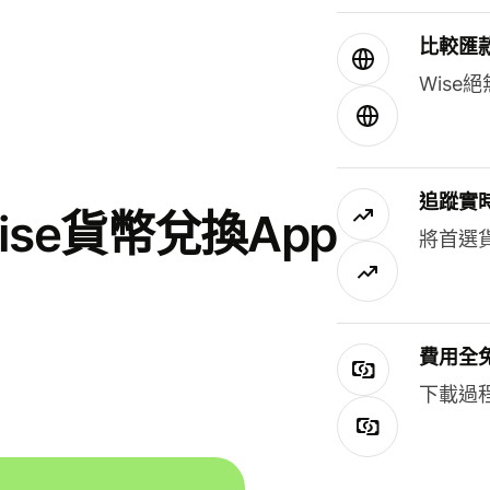
比較匯
Wis
追蹤實
se貨幣兌換App
將首選
費用全
下載過