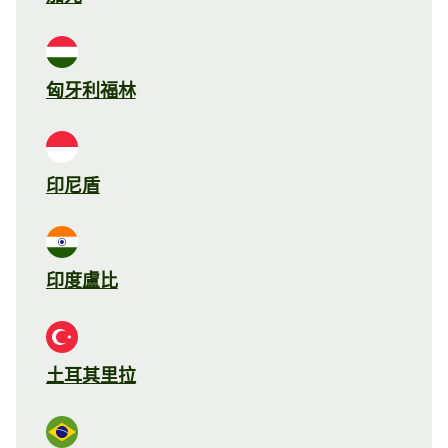
匈牙利福林
印尼盾
印度盧比
土耳其里拉