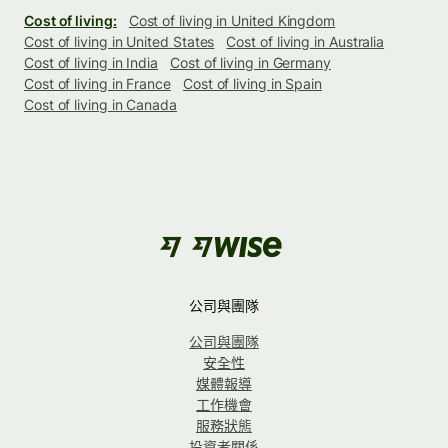
Cost of living:
Cost of living in United Kingdom
Cost of living in United States
Cost of living in Australia
Cost of living in India
Cost of living in Germany
Cost of living in France
Cost of living in Spain
Cost of living in Canada
公司與團隊
公司與團隊
安全性
媒體報導
工作機會
服務狀態
投資者關係