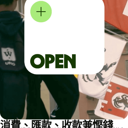
消費、匯款、收款兼慳錢