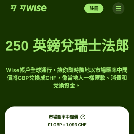
註冊
250 英鎊兌瑞士法郎
Wise帳戶全球通行，讓你隨時隨地以市場匯率中間
價將GBP兌換成CHF，像當地人一樣匯款、消費和
兌換資金。
市場匯率中間價
£1 GBP = 1.093 CHF