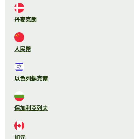
丹麥克朗
人民幣
以色列錫克爾
保加利亞列夫
加元