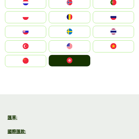
Nederland
Norge
Portugal
Polska
România
Россия
Slovensko
Ruoŧŧa
ไทย
Türkiye
United States
Vietnam
中國香港特別行政區
中国
匯率:
國際匯款: