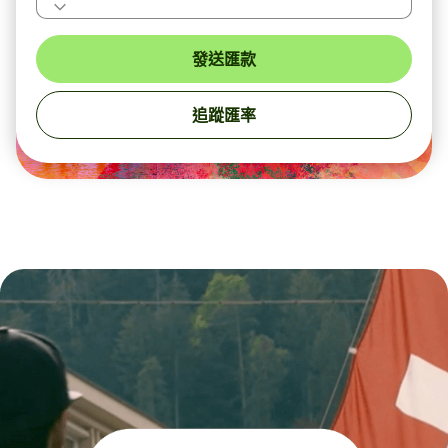
發送匯款
追蹤匯率