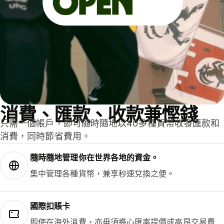
消費、匯款、收款兼慳錢
只需一個帳戶，即可隨時隨地以40多種貨幣收發匯款和
消費，同時節省費用。
隨時隨地管理你在世界各地的資金。
集中管理各種貨幣，兼享秒速兌換之便。
國際扣賬卡
即使在海外消費，亦毋須擔心匯率提價或高昂交易費