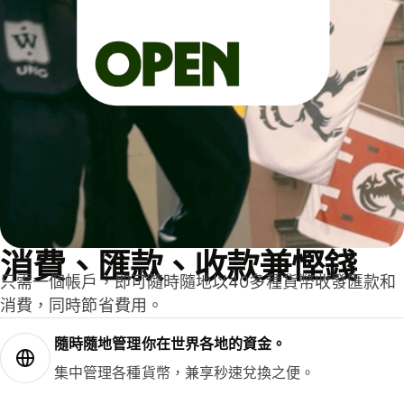
消費、匯款、收款兼慳錢
只需一個帳戶，即可隨時隨地以40多種貨幣收發匯款和
消費，同時節省費用。
隨時隨地管理你在世界各地的資金。
集中管理各種貨幣，兼享秒速兌換之便。