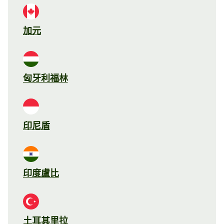
加元
匈牙利福林
印尼盾
印度盧比
土耳其里拉