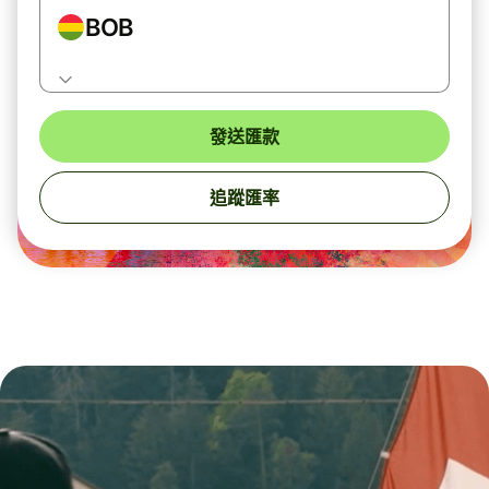
BOB
發送匯款
追蹤匯率