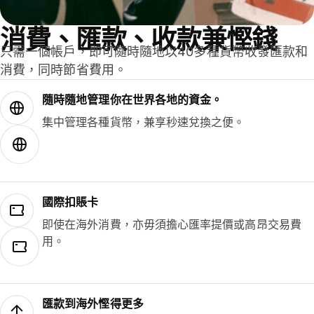
消費、匯款、收款兼慳錢
只需一個帳戶，即可隨時隨地以40多種貨幣收發匯款和
消費，同時節省費用。
隨時隨地管理你在世界各地的資金。
集中管理各種貨幣，兼享秒速兌換之便。
國際扣賬卡
即使在海外消費，亦毋須擔心匯率提價或高昂交易費
用。
匯款到海外慳得更多