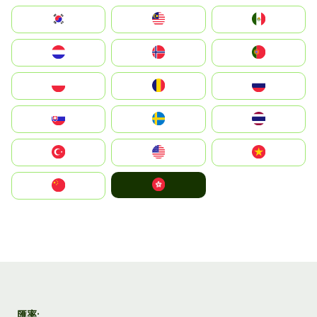
South Korea
Malay
Mexico
Nederland
Norge
Portugal
Polska
România
Россия
Slovensko
Ruoŧŧa
ไทย
Türkiye
United States
Vietnam
中國香港特別行政區
中国
匯率: