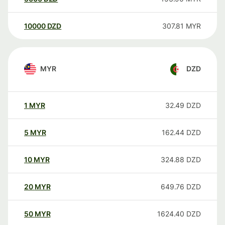
10000
DZD
307.81
MYR
MYR
DZD
1
MYR
32.49
DZD
5
MYR
162.44
DZD
10
MYR
324.88
DZD
20
MYR
649.76
DZD
50
MYR
1624.40
DZD