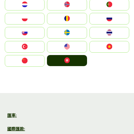
Nederland
Norge
Portugal
Polska
România
Россия
Slovensko
Ruoŧŧa
ไทย
Türkiye
United States
Vietnam
中國香港特別行政區
中国
匯率:
國際匯款: