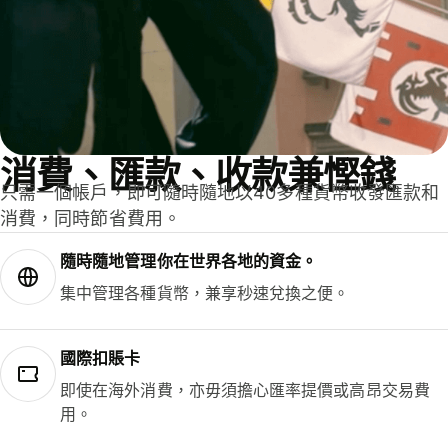
消費、匯款、收款兼慳錢
只需一個帳戶，即可隨時隨地以40多種貨幣收發匯款和
消費，同時節省費用。
隨時隨地管理你在世界各地的資金。
集中管理各種貨幣，兼享秒速兌換之便。
國際扣賬卡
即使在海外消費，亦毋須擔心匯率提價或高昂交易費
用。