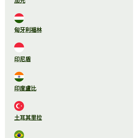
加元
匈牙利福林
印尼盾
印度盧比
土耳其里拉