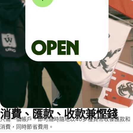
消費、匯款、收款兼慳錢
只需一個帳戶，即可隨時隨地以40多種貨幣收發匯款和
消費，同時節省費用。