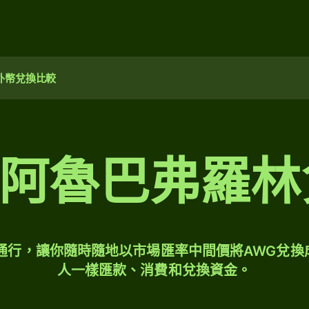
外幣兌換比較
00 阿魯巴弗羅
球通行，讓你隨時隨地以市場匯率中間價將AWG兌換
人一樣匯款、消費和兌換資金。