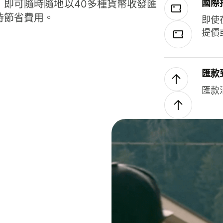
國際
，即可隨時隨地以40多種貨幣收發匯
時節省費用。
即使
提價
匯款
匯款