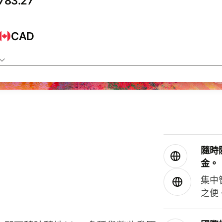
CAD
隨時
金。
集中
之便