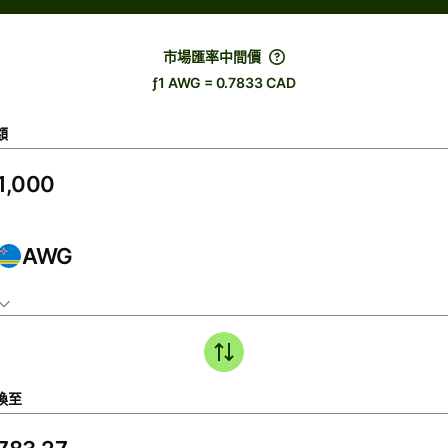
市場匯率中間價
ƒ1 AWG = 0.7833 CAD
額
AWG
換至