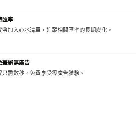
時匯率
貨幣加入心水清單，追蹤相關匯率的長期變化。
免兼絕無廣告
程只需數秒，免費享受零廣告體驗。