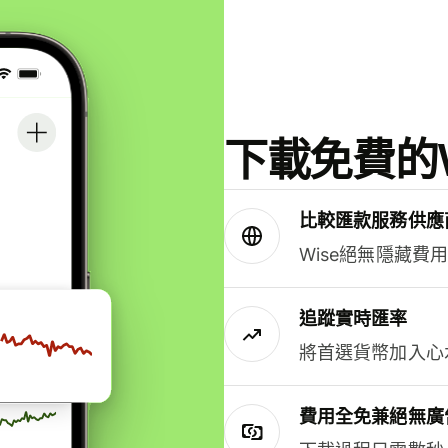
下載免費的W
比較匯款服務供應
Wise絕無隱藏費
追蹤實時匯率
將首選貨幣加入心
費用全免兼絕無廣