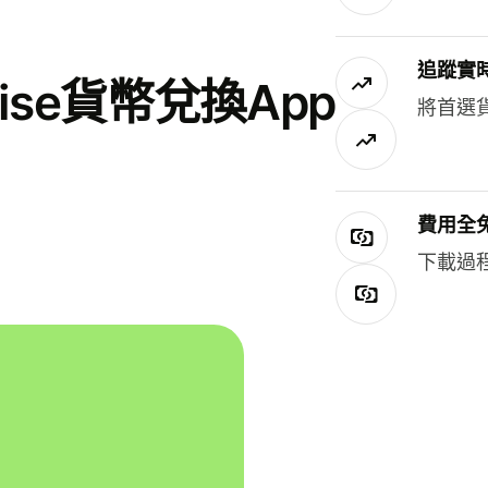
追蹤實
se貨幣兌換App
將首選
費用全
下載過