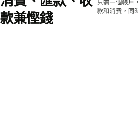
消費、匯款、收
只需一個帳戶
款和消費，同
款兼慳錢