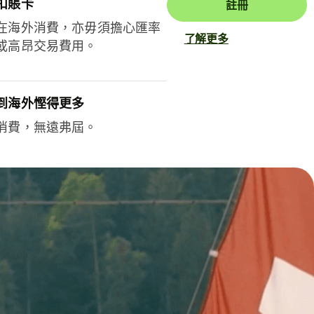
扣賬卡
註冊
在海外消費，亦毋須擔心匯率
了解更多
或高昂交易費用。
到海外慳得更多
消費，無遠弗屆。