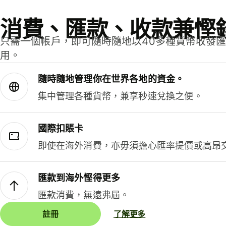
消費、匯款、收款兼慳
只需一個帳戶，即可隨時隨地以40多種貨幣收發
用。
隨時隨地管理你在世界各地的資金。
集中管理各種貨幣，兼享秒速兌換之便。
國際扣賬卡
即使在海外消費，亦毋須擔心匯率提價或高昂
匯款到海外慳得更多
匯款消費，無遠弗屆。
註冊
了解更多