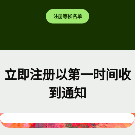
注册等候名单
立即注册以第一时间收
到通知