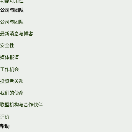
功能可用性
公司与团队
公司与团队
最新消息与博客
安全性
媒体报道
工作机会
投资者关系
我们的使命
联盟机构与合作伙伴
评价
帮助