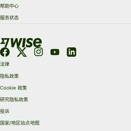
帮助中心
服务状态
法律
隐私政策
Cookie 政策
研究隐私政策
投诉
国家/地区站点地图