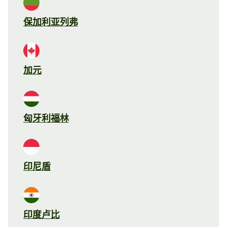
保加利亚列弗
加元
匈牙利福林
印尼盾
印度卢比