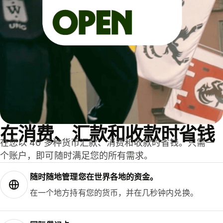
在消费、汇款和收款时省钱
在您以 40 多种货币汇款、消费和收款时省钱。只需一
个账户，即可随时满足您的所有需求。
随时随地管理您在世界各地的资金。
在一个地方持有您的货币，并在几秒钟内兑换。