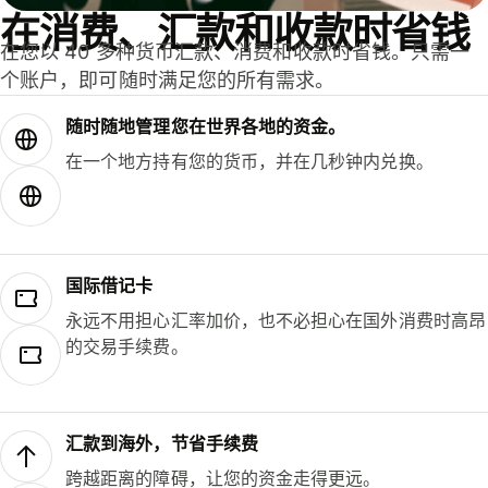
在消费、汇款和收款时省钱
在您以 40 多种货币汇款、消费和收款时省钱。只需一
个账户，即可随时满足您的所有需求。
随时随地管理您在世界各地的资金。
在一个地方持有您的货币，并在几秒钟内兑换。
国际借记卡
永远不用担心汇率加价，也不必担心在国外消费时高昂
的交易手续费。
汇款到海外，节省手续费
跨越距离的障碍，让您的资金走得更远。