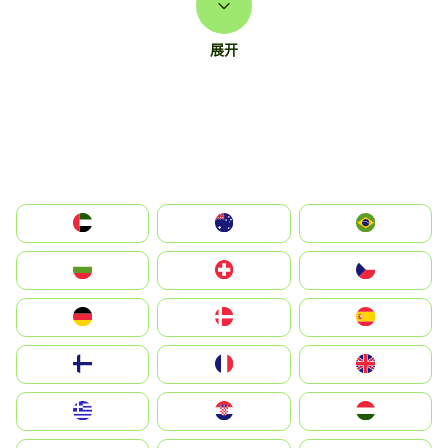
展开
الإمارات العربية المتحدة
Australia
Brazil
България
Switzerland
Czechia
Deutschland
Denmark
España
Suomi
France
United Kingdom
Greece
Hrvatska
Magyarország