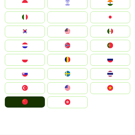
Indonesia
Israel
India
Italia
JA
Japan
South Korea
Malay
Mexico
Nederland
Norge
Portugal
Polska
România
Россия
Slovensko
Ruoŧŧa
ไทย
Türkiye
United States
Vietnam
中国
中國香港特別行政區