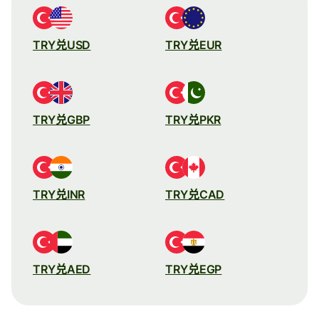
TRY兑USD
TRY兑EUR
TRY兑GBP
TRY兑PKR
TRY兑INR
TRY兑CAD
TRY兑AED
TRY兑EGP