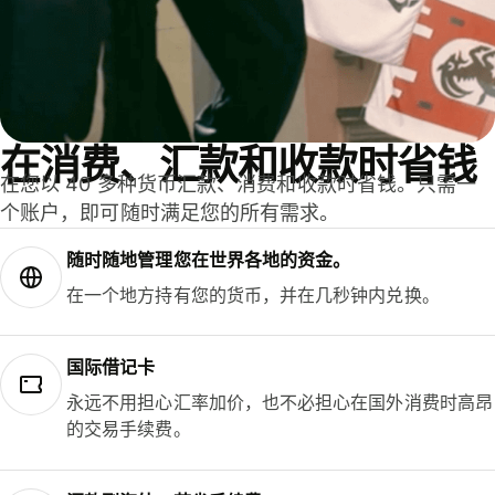
在消费、汇款和收款时省钱
在您以 40 多种货币汇款、消费和收款时省钱。只需一
个账户，即可随时满足您的所有需求。
随时随地管理您在世界各地的资金。
在一个地方持有您的货币，并在几秒钟内兑换。
国际借记卡
永远不用担心汇率加价，也不必担心在国外消费时高昂
的交易手续费。