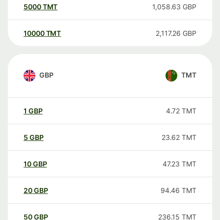
5000
TMT
1,058.63
GBP
10000
TMT
2,117.26
GBP
GBP
TMT
1
GBP
4.72
TMT
5
GBP
23.62
TMT
10
GBP
47.23
TMT
20
GBP
94.46
TMT
50
GBP
236.15
TMT