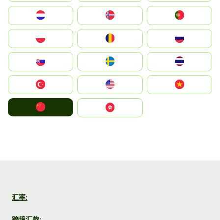
Nederland
Norge
Portugal
Polska
România
Россия
Slovensko
Ruoŧŧa
ไทย
Türkiye
United States
Vietnam
中国
中國香港特別行政區
汇率:
跨境汇款: