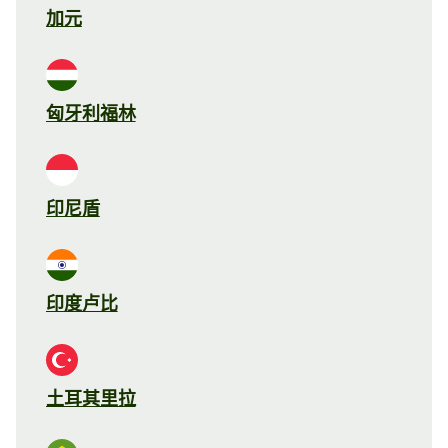
加元
匈牙利福林
印尼盾
印度卢比
土耳其里拉