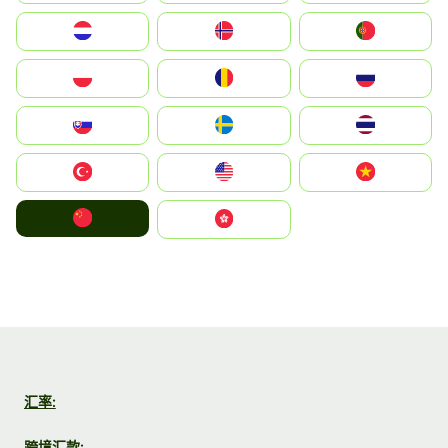
Nederland
Norge
Portugal
Polska
România
Россия
Slovensko
Ruoŧŧa
ไทย
Türkiye
United States
Vietnam
中国
中國香港特別行政區
汇率:
跨境汇款: