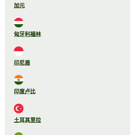
加元
匈牙利福林
印尼盾
印度卢比
土耳其里拉