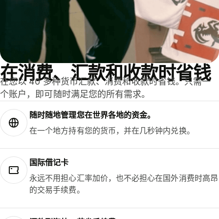
在消费、汇款和收款时省钱
在您以 40 多种货币汇款、消费和收款时省钱。只需一
个账户，即可随时满足您的所有需求。
随时随地管理您在世界各地的资金。
在一个地方持有您的货币，并在几秒钟内兑换。
国际借记卡
永远不用担心汇率加价，也不必担心在国外消费时高昂
的交易手续费。