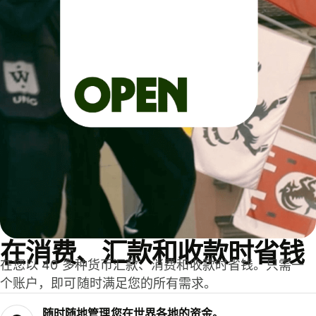
在消费、汇款和收款时省钱
在您以 40 多种货币汇款、消费和收款时省钱。只需一
个账户，即可随时满足您的所有需求。
随时随地管理您在世界各地的资金。