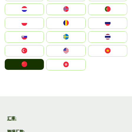
Nederland
Norge
Portugal
Polska
România
Россия
Slovensko
Ruoŧŧa
ไทย
Türkiye
United States
Vietnam
中国
中國香港特別行政區
汇率:
跨境汇款: