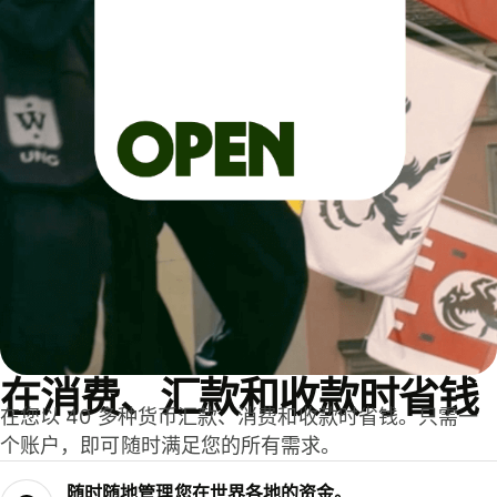
在消费、汇款和收款时省钱
在您以 40 多种货币汇款、消费和收款时省钱。只需一
个账户，即可随时满足您的所有需求。
随时随地管理您在世界各地的资金。