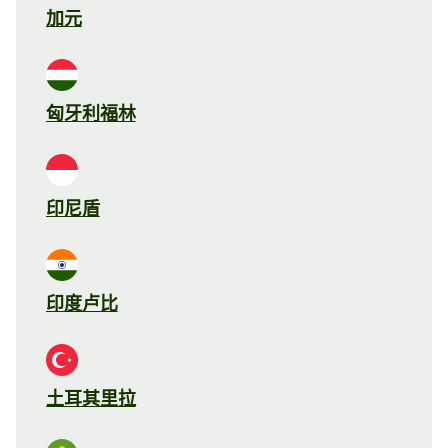
加元
匈牙利福林
印尼盾
印度卢比
土耳其里拉