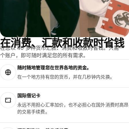
在消费、汇款和收款时省钱
在您以 40 多种货币汇款、消费和收款时省钱。只需一
个账户，即可随时满足您的所有需求。
随时随地管理您在世界各地的资金。
在一个地方持有您的货币，并在几秒钟内兑换。
国际借记卡
永远不用担心汇率加价，也不必担心在国外消费时高昂
的交易手续费。