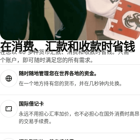
在消费、汇款和收款时省钱
在您以 40 多种货币汇款、消费和收款时省钱。只需一
个账户，即可随时满足您的所有需求。
随时随地管理您在世界各地的资金。
在一个地方持有您的货币，并在几秒钟内兑换。
国际借记卡
永远不用担心汇率加价，也不必担心在国外消费时高昂
的交易手续费。