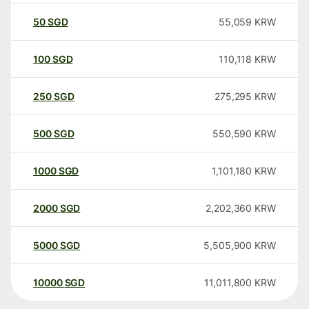
50
SGD
55,059
KRW
100
SGD
110,118
KRW
250
SGD
275,295
KRW
500
SGD
550,590
KRW
1000
SGD
1,101,180
KRW
2000
SGD
2,202,360
KRW
5000
SGD
5,505,900
KRW
10000
SGD
11,011,800
KRW