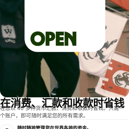
在消费、汇款和收款时省钱
在您以 40 多种货币汇款、消费和收款时省钱。只需一
个账户，即可随时满足您的所有需求。
随时随地管理您在世界各地的资金。