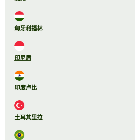
匈牙利福林
印尼盾
印度卢比
土耳其里拉