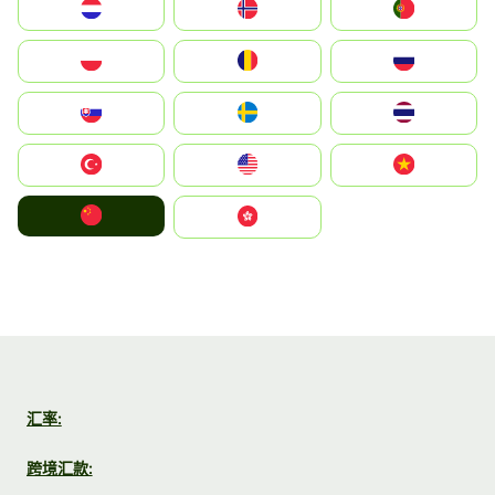
Nederland
Norge
Portugal
Polska
România
Россия
Slovensko
Ruoŧŧa
ไทย
Türkiye
United States
Vietnam
中国
中國香港特別行政區
汇率:
跨境汇款: