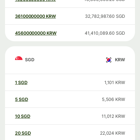
36100000000
KRW
32,782,987.60
SGD
45600000000
KRW
41,410,089.60
SGD
SGD
KRW
1
SGD
1,101
KRW
5
SGD
5,506
KRW
10
SGD
11,012
KRW
20
SGD
22,024
KRW