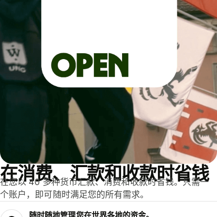
在消费、汇款和收款时省钱
在您以 40 多种货币汇款、消费和收款时省钱。只需一
个账户，即可随时满足您的所有需求。
随时随地管理您在世界各地的资金。