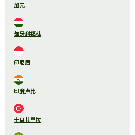
加元
匈牙利福林
印尼盾
印度卢比
土耳其里拉