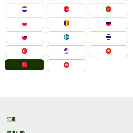
Nederland
Norge
Portugal
Polska
România
Россия
Slovensko
Ruoŧŧa
ไทย
Türkiye
United States
Vietnam
中国
中國香港特別行政區
汇率:
跨境汇款: