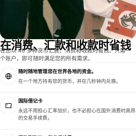
在消费、汇款和收款时省钱
在您以 40 多种货币汇款、消费和收款时省钱。只需一
个账户，即可随时满足您的所有需求。
随时随地管理您在世界各地的资金。
在一个地方持有您的货币，并在几秒钟内兑换。
国际借记卡
永远不用担心汇率加价，也不必担心在国外消费时高昂
的交易手续费。