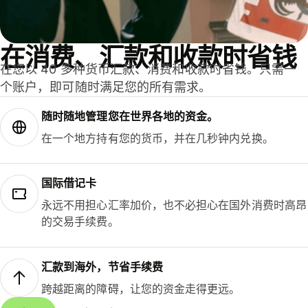
在消费、汇款和收款时省钱
在您以 40 多种货币汇款、消费和收款时省钱。只需一
个账户，即可随时满足您的所有需求。
随时随地管理您在世界各地的资金。
在一个地方持有您的货币，并在几秒钟内兑换。
国际借记卡
永远不用担心汇率加价，也不必担心在国外消费时高昂
的交易手续费。
汇款到海外，节省手续费
跨越距离的障碍，让您的资金走得更远。