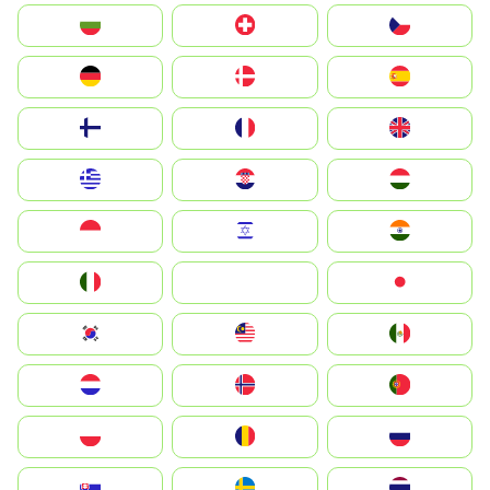
България
Switzerland
Czechia
Deutschland
Denmark
España
Suomi
France
United Kingdom
Greece
Hrvatska
Magyarország
Indonesia
Israel
India
Italia
JA
Japan
South Korea
Malay
Mexico
Nederland
Norge
Portugal
Polska
România
Россия
Slovensko
Ruoŧŧa
ไทย