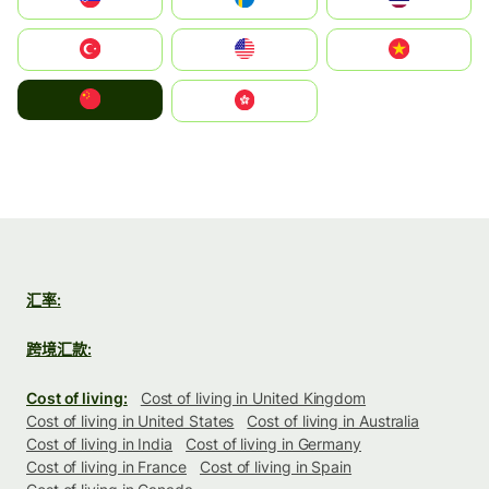
Türkiye
United States
Vietnam
中国
中國香港特別行政區
汇率:
跨境汇款:
Cost of living:
Cost of living in United Kingdom
Cost of living in United States
Cost of living in Australia
Cost of living in India
Cost of living in Germany
Cost of living in France
Cost of living in Spain