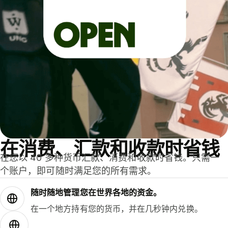
在消费、汇款和收款时省钱
在您以 40 多种货币汇款、消费和收款时省钱。只需一
个账户，即可随时满足您的所有需求。
随时随地管理您在世界各地的资金。
在一个地方持有您的货币，并在几秒钟内兑换。