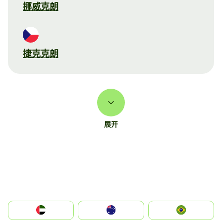
挪威克朗
捷克克朗
展开
الإمارات العربية المتحدة
Australia
Brazil