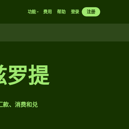
功能
费用
帮助
登录
注册
兰兹罗提
样汇款、消费和兑