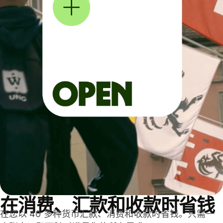
在消费、汇款和收款时省钱
在您以 40 多种货币汇款、消费和收款时省钱。只需一