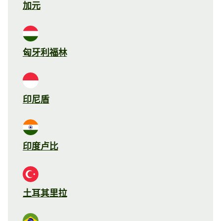
加元
匈牙利福林
印尼盾
印度卢比
土耳其里拉