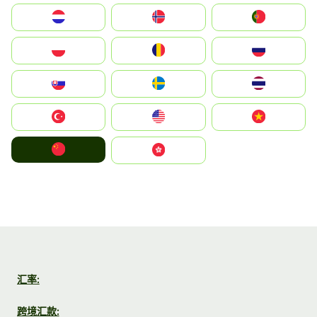
Nederland
Norge
Portugal
Polska
România
Россия
Slovensko
Ruoŧŧa
ไทย
Türkiye
United States
Vietnam
中国
中國香港特別行政區
汇率:
跨境汇款: