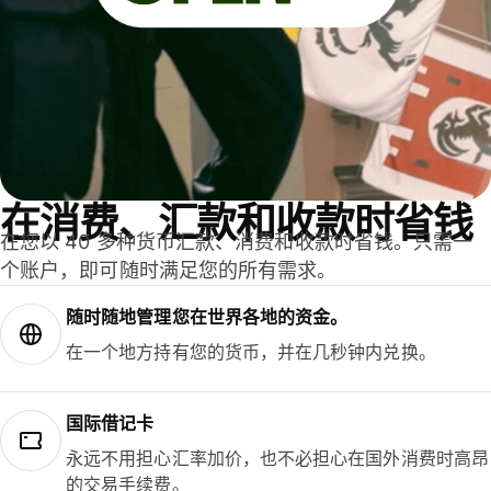
在消费、汇款和收款时省钱
在您以 40 多种货币汇款、消费和收款时省钱。只需一
个账户，即可随时满足您的所有需求。
随时随地管理您在世界各地的资金。
在一个地方持有您的货币，并在几秒钟内兑换。
国际借记卡
永远不用担心汇率加价，也不必担心在国外消费时高昂
的交易手续费。