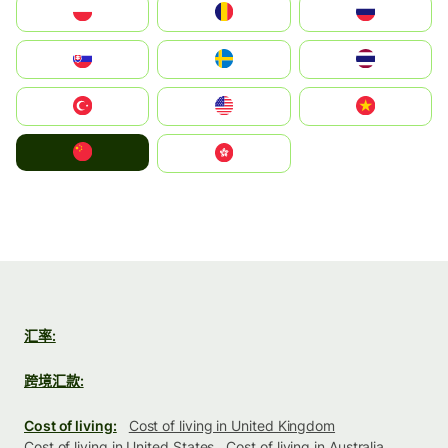
Polska
România
Россия
Slovensko
Ruoŧŧa
ไทย
Türkiye
United States
Vietnam
中国
中國香港特別行政區
汇率:
跨境汇款:
Cost of living:
Cost of living in United Kingdom
Cost of living in United States
Cost of living in Australia