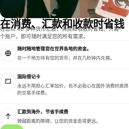
在消费、汇款和收款时省钱
在您以 40 多种货币汇款、消费和收款时省钱。只需一
个账户，即可随时满足您的所有需求。
随时随地管理您在世界各地的资金。
在一个地方持有您的货币，并在几秒钟内兑换。
国际借记卡
永远不用担心汇率加价，也不必担心在国外消费时高昂
的交易手续费。
汇款到海外，节省手续费
跨越距离的障碍，让您的资金走得更远。