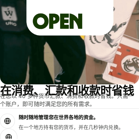
在消费、汇款和收款时省钱
在您以 40 多种货币汇款、消费和收款时省钱。只需一
个账户，即可随时满足您的所有需求。
随时随地管理您在世界各地的资金。
在一个地方持有您的货币，并在几秒钟内兑换。