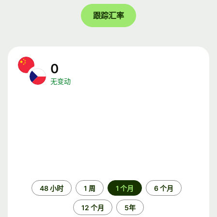
跟踪汇率
0
无变动
时
48 小时
1 周
1 个月
6 个月
间
段
12 个月
5年