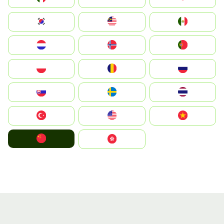
South Korea
Malay
Mexico
Nederland
Norge
Portugal
Polska
România
Россия
Slovensko
Ruoŧŧa
ไทย
Türkiye
United States
Vietnam
中国
中國香港特別行政區