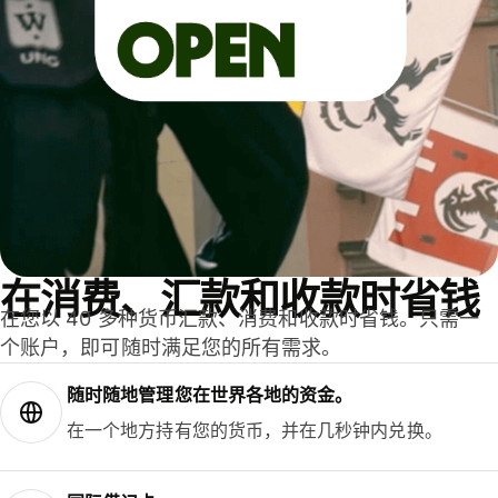
在消费、汇款和收款时省钱
在您以 40 多种货币汇款、消费和收款时省钱。只需一
个账户，即可随时满足您的所有需求。
随时随地管理您在世界各地的资金。
在一个地方持有您的货币，并在几秒钟内兑换。