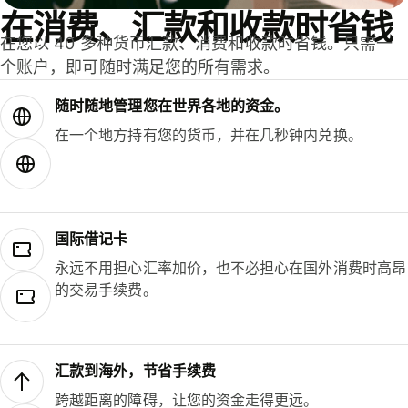
在消费、汇款和收款时省钱
在您以 40 多种货币汇款、消费和收款时省钱。只需一
个账户，即可随时满足您的所有需求。
随时随地管理您在世界各地的资金。
在一个地方持有您的货币，并在几秒钟内兑换。
国际借记卡
永远不用担心汇率加价，也不必担心在国外消费时高昂
的交易手续费。
汇款到海外，节省手续费
跨越距离的障碍，让您的资金走得更远。