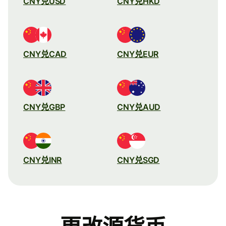
CNY兑USD
CNY兑HKD
CNY兑CAD
CNY兑EUR
CNY兑GBP
CNY兑AUD
CNY兑INR
CNY兑SGD