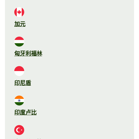
加元
匈牙利福林
印尼盾
印度卢比