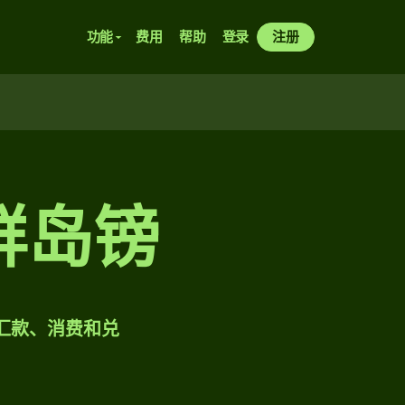
功能
费用
帮助
登录
注册
群岛镑
样汇款、消费和兑