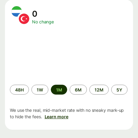
0
No change
Time
48H
1W
1M
6M
12M
5Y
period
We use the real, mid-market rate with no sneaky mark-up
to hide the fees.
Learn more