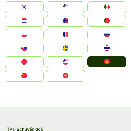
South Korea
Malay
Mexico
Nederland
Norge
Portugal
Polska
România
Россия
Slovensko
Ruoŧŧa
ไทย
Vietnam
Türkiye
United States
中国
中國香港特別行政區
Tỷ giá chuyển đổi: