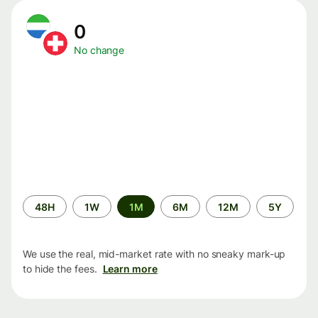
0
No change
Time
48H
1W
1M
6M
12M
5Y
period
We use the real, mid-market rate with no sneaky mark-up
to hide the fees.
Learn more