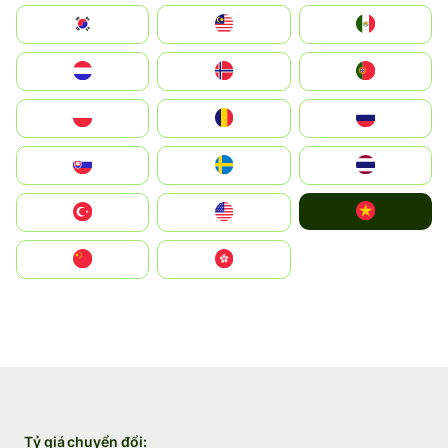
South Korea
Malay
Mexico
Nederland
Norge
Portugal
Polska
România
Россия
Slovensko
Ruoŧŧa
ไทย
Vietnam
Türkiye
United States
中国
中國香港特別行政區
Tỷ giá chuyển đổi: