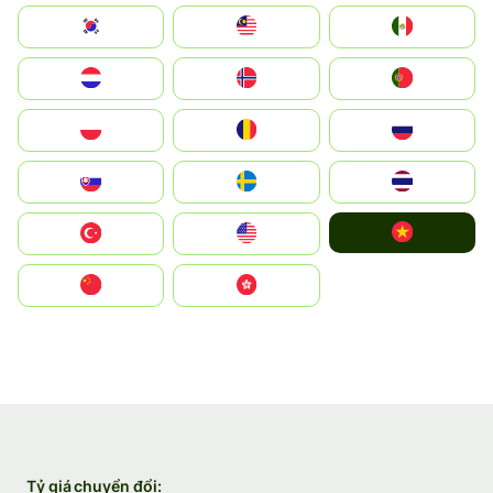
South Korea
Malay
Mexico
Nederland
Norge
Portugal
Polska
România
Россия
Slovensko
Ruoŧŧa
ไทย
Vietnam
Türkiye
United States
中国
中國香港特別行政區
Tỷ giá chuyển đổi: