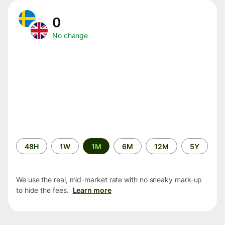
0
No change
Time
48H
1W
1M
6M
12M
5Y
period
We use the real, mid-market rate with no sneaky mark-up
to hide the fees.
Learn more