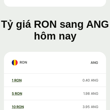
Tỷ giá RON sang ANG
hôm nay
RON
ANG
1
RON
0.40
ANG
5
RON
1.98
ANG
10
RON
3.95
ANG