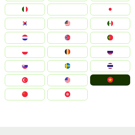
Italia
JA
Japan
South Korea
Malay
Mexico
Nederland
Norge
Portugal
Polska
România
Россия
Slovensko
Ruoŧŧa
ไทย
Vietnam
Türkiye
United States
中国
中國香港特別行政區