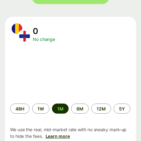
0
No change
Time
48H
1W
1M
6M
12M
5Y
period
We use the real, mid-market rate with no sneaky mark-up
to hide the fees.
Learn more