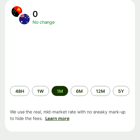
0
No change
Time
48H
1W
1M
6M
12M
5Y
period
We use the real, mid-market rate with no sneaky mark-up
to hide the fees.
Learn more