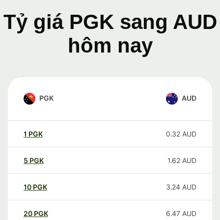
Tỷ giá PGK sang AUD
hôm nay
PGK
AUD
1
PGK
0.32
AUD
5
PGK
1.62
AUD
10
PGK
3.24
AUD
20
PGK
6.47
AUD