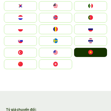
South Korea
Malay
Mexico
Nederland
Norge
Portugal
Polska
România
Россия
Slovensko
Ruoŧŧa
ไทย
Vietnam
Türkiye
United States
中国
中國香港特別行政區
Tỷ giá chuyển đổi: