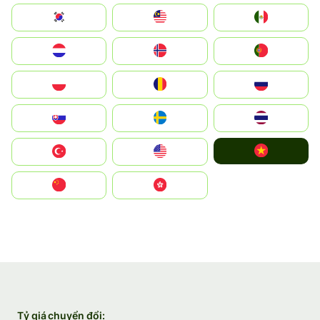
South Korea
Malay
Mexico
Nederland
Norge
Portugal
Polska
România
Россия
Slovensko
Ruoŧŧa
ไทย
Vietnam
Türkiye
United States
中国
中國香港特別行政區
Tỷ giá chuyển đổi: