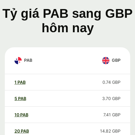
Tỷ giá PAB sang GBP
hôm nay
PAB
GBP
1
PAB
0.74
GBP
5
PAB
3.70
GBP
10
PAB
7.41
GBP
20
PAB
14.82
GBP