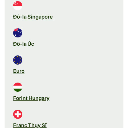
Đô-la Singapore
Đô-la Úc
Euro
Forint Hungary
Franc Thụy Sĩ