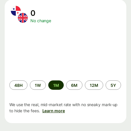
0
No change
Time
48H
1W
1M
6M
12M
5Y
period
We use the real, mid-market rate with no sneaky mark-up
to hide the fees.
Learn more