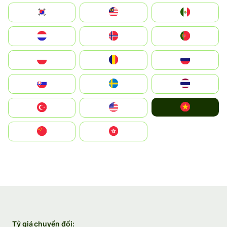
South Korea
Malay
Mexico
Nederland
Norge
Portugal
Polska
România
Россия
Slovensko
Ruoŧŧa
ไทย
Vietnam
Türkiye
United States
中国
中國香港特別行政區
Tỷ giá chuyển đổi: