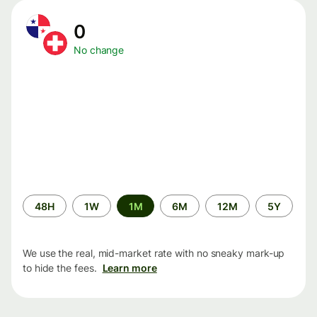
0
No change
Time
48H
1W
1M
6M
12M
5Y
period
We use the real, mid-market rate with no sneaky mark-up
to hide the fees.
Learn more