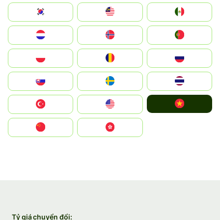
South Korea
Malay
Mexico
Nederland
Norge
Portugal
Polska
România
Россия
Slovensko
Ruoŧŧa
ไทย
Vietnam
Türkiye
United States
中国
中國香港特別行政區
Tỷ giá chuyển đổi: