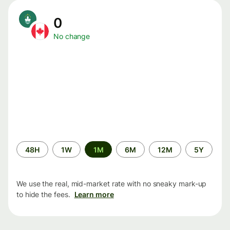
0
No change
Time
48H
1W
1M
6M
12M
5Y
period
We use the real, mid-market rate with no sneaky mark-up
to hide the fees.
Learn more