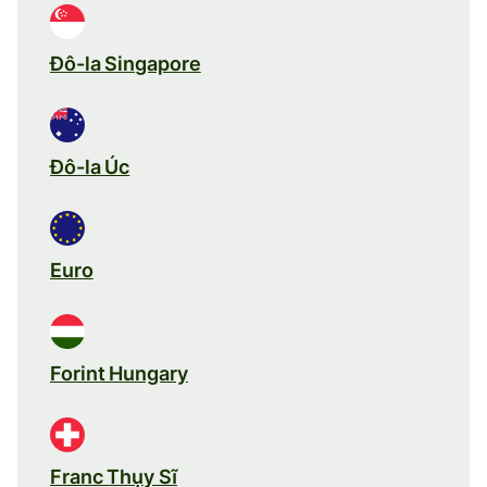
Đô-la Singapore
Đô-la Úc
Euro
Forint Hungary
Franc Thụy Sĩ