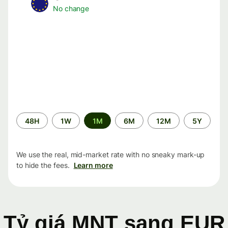
No change
Time
48H
1W
1M
6M
12M
5Y
period
We use the real, mid-market rate with no sneaky mark-up
to hide the fees.
Learn more
Tỷ giá MNT sang EUR