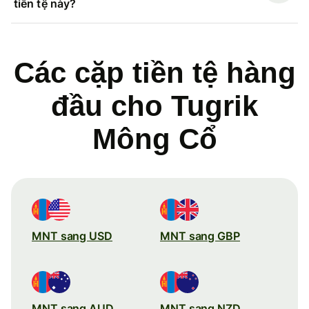
tiền tệ này?
Các cặp tiền tệ hàng
đầu cho Tugrik
Mông Cổ
MNT sang USD
MNT sang GBP
MNT sang AUD
MNT sang NZD