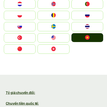
Nederland
Norge
Portugal
Polska
România
Россия
Slovensko
Ruoŧŧa
ไทย
Vietnam
Türkiye
United States
中国
中國香港特別行政區
Tỷ giá chuyển đổi:
Chuyển tiền quốc tế: