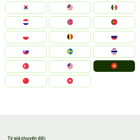
South Korea
Malay
Mexico
Nederland
Norge
Portugal
Polska
România
Россия
Slovensko
Ruoŧŧa
ไทย
Vietnam
Türkiye
United States
中国
中國香港特別行政區
Tỷ giá chuyển đổi: