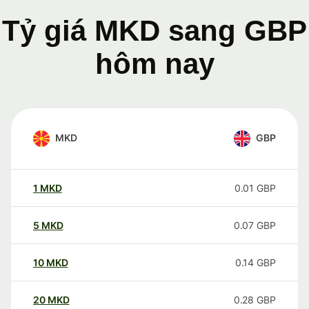
Tỷ giá MKD sang GBP
hôm nay
MKD
GBP
1
MKD
0.01
GBP
5
MKD
0.07
GBP
10
MKD
0.14
GBP
20
MKD
0.28
GBP