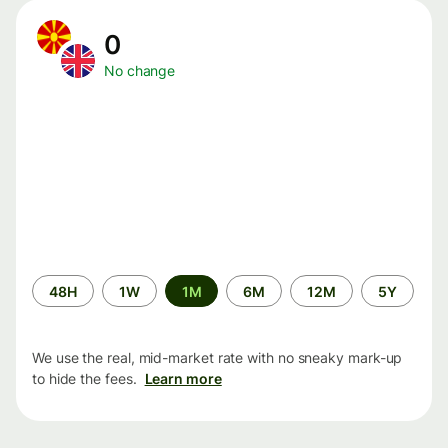
0
No change
Time
48H
1W
1M
6M
12M
5Y
period
We use the real, mid-market rate with no sneaky mark-up
to hide the fees.
Learn more