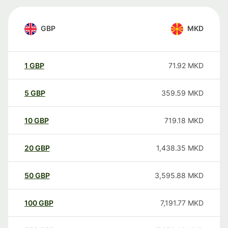
GBP
MKD
1
GBP
71.92
MKD
5
GBP
359.59
MKD
10
GBP
719.18
MKD
20
GBP
1,438.35
MKD
50
GBP
3,595.88
MKD
100
GBP
7,191.77
MKD