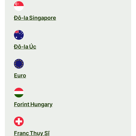
Đô-la Singapore
Đô-la Úc
Euro
Forint Hungary
Franc Thụy Sĩ