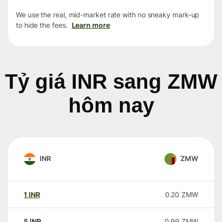
We use the real, mid-market rate with no sneaky mark-up
to hide the fees.
Learn more
Tỷ giá INR sang ZMW
hôm nay
INR
ZMW
1
INR
0.20
ZMW
5
INR
0.99
ZMW