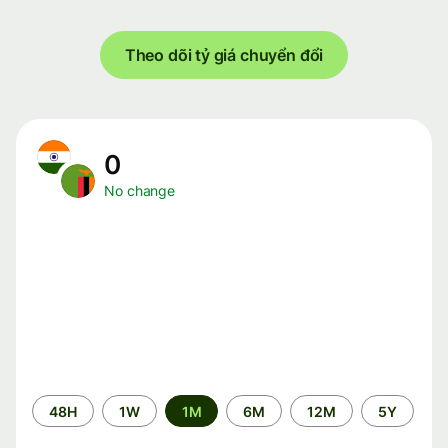
Theo dõi tỷ giá chuyển đổi
0
No change
Time
48H
1W
1M
6M
12M
5Y
period