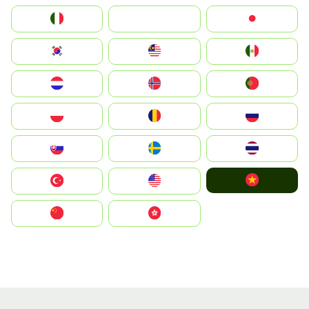
Italia
JA
Japan
South Korea
Malay
Mexico
Nederland
Norge
Portugal
Polska
România
Россия
Slovensko
Ruoŧŧa
ไทย
Vietnam
Türkiye
United States
中国
中國香港特別行政區