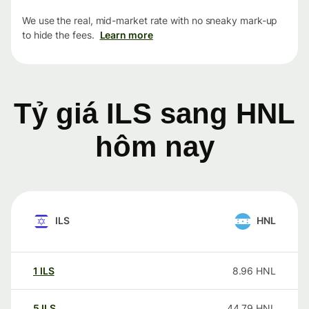
We use the real, mid-market rate with no sneaky mark-up
to hide the fees.
Learn more
Tỷ giá ILS sang HNL
hôm nay
ILS
HNL
1
ILS
8.96
HNL
5
ILS
44.79
HNL