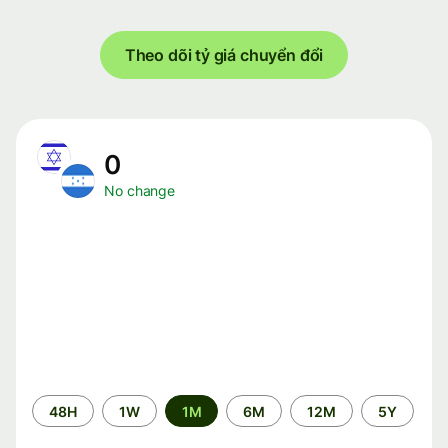
Theo dõi tỷ giá chuyển đổi
0
No change
Time
48H
1W
1M
6M
12M
5Y
period