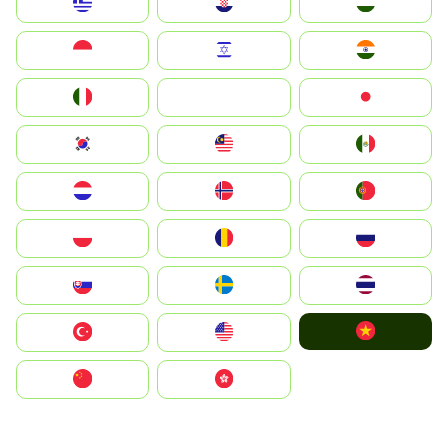
Greece
Hrvatska
Magyarország
Indonesia
Israel
India
Italia
JA
Japan
South Korea
Malay
Mexico
Nederland
Norge
Portugal
Polska
România
Россия
Slovensko
Ruoŧŧa
ไทย
Vietnam
Türkiye
United States
中国
中國香港特別行政區