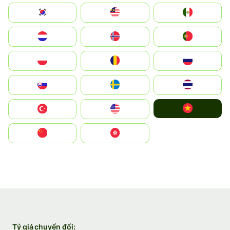
South Korea
Malay
Mexico
Nederland
Norge
Portugal
Polska
România
Россия
Slovensko
Ruoŧŧa
ไทย
Vietnam
Türkiye
United States
中国
中國香港特別行政區
Tỷ giá chuyển đổi: