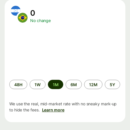
0
No change
Time
48H
1W
1M
6M
12M
5Y
period
We use the real, mid-market rate with no sneaky mark-up
to hide the fees.
Learn more