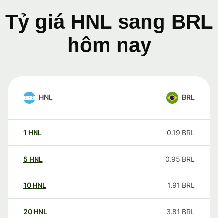
Tỷ giá HNL sang BRL
hôm nay
HNL
BRL
1
HNL
0.19
BRL
5
HNL
0.95
BRL
10
HNL
1.91
BRL
20
HNL
3.81
BRL