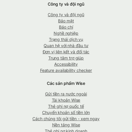
Công ty và đội ngũ
Công ty và đội ngũ
Bảo mật
Báo chí
Nghề nghiệp
Trạng thái dịch vụ
Quan hệ với nhà đầu tư
Đơn vị liên kết và đối tác
Trung tâm trợ giúp
Accessibility
Feature availability checker
Các sản phẩm Wise
Gửi tiền ra nước ngoài
Tài khoản Wise
Thẻ ghi nợ quốc tế
Chuyển khoản số tiền lớn
Cách chúng tôi gửi tiền - xem ngay
Nền tảng Wise
Thẻ ghi nợ kinh doanh