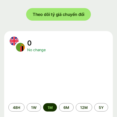
Theo dõi tỷ giá chuyển đổi
0
No change
Time
48H
1W
1M
6M
12M
5Y
period