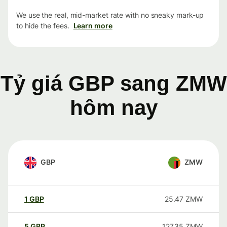
We use the real, mid-market rate with no sneaky mark-up
to hide the fees.
Learn more
Tỷ giá GBP sang ZMW
hôm nay
GBP
ZMW
1
GBP
25.47
ZMW
5
GBP
127.35
ZMW