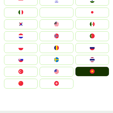
Indonesia
Israel
India
Italia
JA
Japan
South Korea
Malay
Mexico
Nederland
Norge
Portugal
Polska
România
Россия
Slovensko
Ruoŧŧa
ไทย
Vietnam
Türkiye
United States
中国
中國香港特別行政區