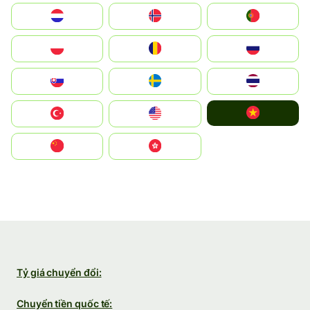
Nederland
Norge
Portugal
Polska
România
Россия
Slovensko
Ruoŧŧa
ไทย
Vietnam
Türkiye
United States
中国
中國香港特別行政區
Tỷ giá chuyển đổi:
Chuyển tiền quốc tế: