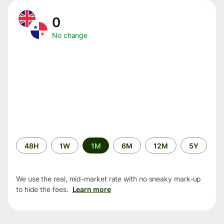
0
No change
Time
48H
1W
1M
6M
12M
5Y
period
We use the real, mid-market rate with no sneaky mark-up
to hide the fees.
Learn more