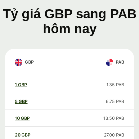
Tỷ giá GBP sang PAB
hôm nay
GBP
PAB
1
GBP
1.35
PAB
5
GBP
6.75
PAB
10
GBP
13.50
PAB
20
GBP
27.00
PAB