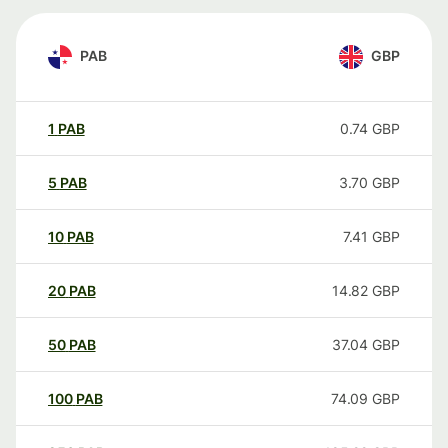
PAB
GBP
1
PAB
0.74
GBP
5
PAB
3.70
GBP
10
PAB
7.41
GBP
20
PAB
14.82
GBP
50
PAB
37.04
GBP
100
PAB
74.09
GBP