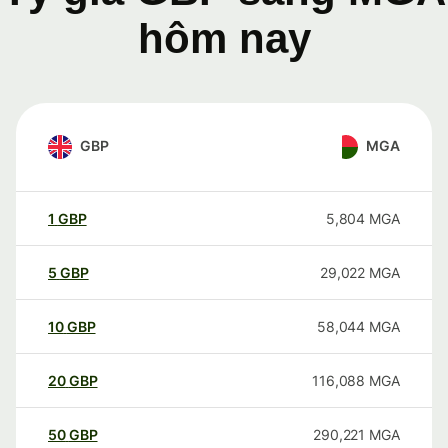
hôm nay
GBP
MGA
1
GBP
5,804
MGA
5
GBP
29,022
MGA
10
GBP
58,044
MGA
20
GBP
116,088
MGA
50
GBP
290,221
MGA