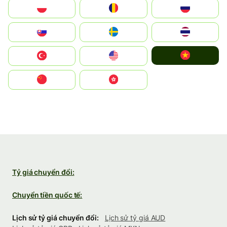
Polska
România
Россия
Slovensko
Ruoŧŧa
ไทย
Vietnam
Türkiye
United States
中国
中國香港特別行政區
Tỷ giá chuyển đổi:
Chuyển tiền quốc tế:
Lịch sử tỷ giá chuyển đổi:
Lịch sử tỷ giá AUD