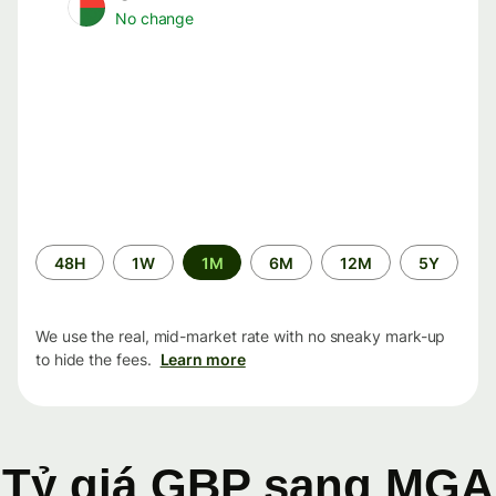
No change
Time
48H
1W
1M
6M
12M
5Y
period
We use the real, mid-market rate with no sneaky mark-up
to hide the fees.
Learn more
Tỷ giá GBP sang MGA