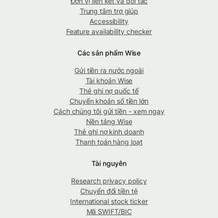
Đơn vị liên kết và đối tác
Trung tâm trợ giúp
Accessibility
Feature availability checker
Các sản phẩm Wise
Gửi tiền ra nước ngoài
Tài khoản Wise
Thẻ ghi nợ quốc tế
Chuyển khoản số tiền lớn
Cách chúng tôi gửi tiền - xem ngay
Nền tảng Wise
Thẻ ghi nợ kinh doanh
Thanh toán hàng loạt
Tài nguyên
Research privacy policy
Chuyển đổi tiền tệ
International stock ticker
Mã SWIFT/BIC