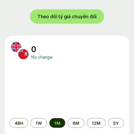
Theo dõi tỷ giá chuyển đổi
0
No change
Time
48H
1W
1M
6M
12M
5Y
period