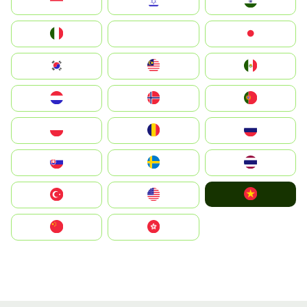
Indonesia
Israel
India
Italia
JA
Japan
South Korea
Malay
Mexico
Nederland
Norge
Portugal
Polska
România
Россия
Slovensko
Ruoŧŧa
ไทย
Vietnam
Türkiye
United States
中国
中國香港特別行政區