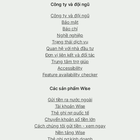
Công ty và đội ngũ
Công ty và đội ngũ
Bảo mật
Báo chí
Nghề nghiệp
Trạng thái dịch vụ
Quan hệ với nhà đầu tư
Đơn vị liên kết và đối tác
Trung tâm trợ giúp
Accessibility
Feature availability checker
Các sản phẩm Wise
Gửi tiền ra nước ngoài
Tài khoản Wise
Thẻ ghi nợ quốc tế
Chuyển khoản số tiền lớn
Cách chúng tôi gửi tiền - xem ngay
Nền tảng Wise
Thẻ ghi nợ kinh doanh