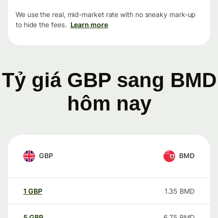
We use the real, mid-market rate with no sneaky mark-up
to hide the fees.
Learn more
Tỷ giá GBP sang BMD
hôm nay
GBP
BMD
1
GBP
1.35
BMD
5
GBP
6.75
BMD