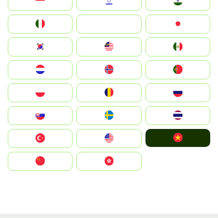
Indonesia
Israel
India
Italia
JA
Japan
South Korea
Malay
Mexico
Nederland
Norge
Portugal
Polska
România
Россия
Slovensko
Ruoŧŧa
ไทย
Vietnam
Türkiye
United States
中国
中國香港特別行政區