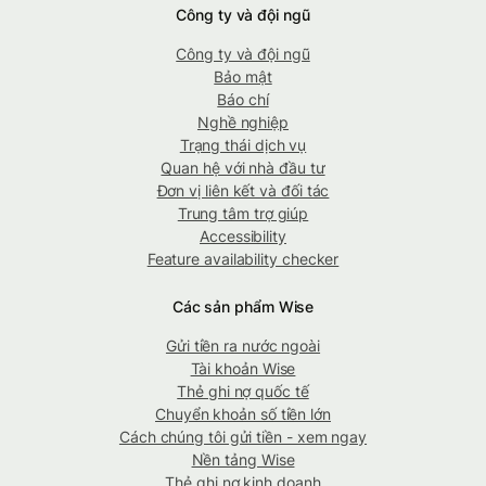
Công ty và đội ngũ
Công ty và đội ngũ
Bảo mật
Báo chí
Nghề nghiệp
Trạng thái dịch vụ
Quan hệ với nhà đầu tư
Đơn vị liên kết và đối tác
Trung tâm trợ giúp
Accessibility
Feature availability checker
Các sản phẩm Wise
Gửi tiền ra nước ngoài
Tài khoản Wise
Thẻ ghi nợ quốc tế
Chuyển khoản số tiền lớn
Cách chúng tôi gửi tiền - xem ngay
Nền tảng Wise
Thẻ ghi nợ kinh doanh