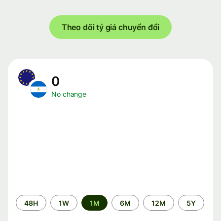
Theo dõi tỷ giá chuyển đổi
0
No change
Time
48H
1W
1M
6M
12M
5Y
period