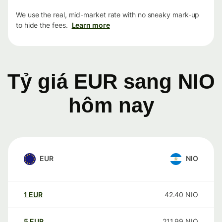
We use the real, mid-market rate with no sneaky mark-up
to hide the fees.
Learn more
Tỷ giá EUR sang NIO
hôm nay
EUR
NIO
1
EUR
42.40
NIO
5
EUR
211.99
NIO