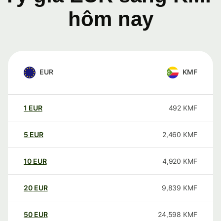
hôm nay
EUR
KMF
1
EUR
492
KMF
5
EUR
2,460
KMF
10
EUR
4,920
KMF
20
EUR
9,839
KMF
50
EUR
24,598
KMF