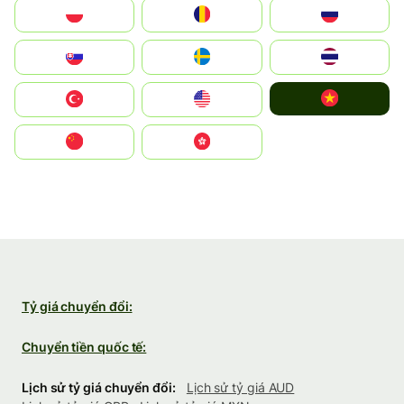
Polska
România
Россия
Slovensko
Ruoŧŧa
ไทย
Vietnam
Türkiye
United States
中国
中國香港特別行政區
Tỷ giá chuyển đổi:
Chuyển tiền quốc tế:
Lịch sử tỷ giá chuyển đổi:
Lịch sử tỷ giá AUD