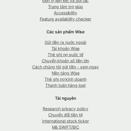
Đơn vị liên kết và đối tác
Trung tâm trợ giúp
Accessibility
Feature availability checker
Các sản phẩm Wise
Gửi tiền ra nước ngoài
Tài khoản Wise
Thẻ ghi nợ quốc tế
Chuyển khoản số tiền lớn
Cách chúng tôi gửi tiền - xem ngay
Nền tảng Wise
Thẻ ghi nợ kinh doanh
Thanh toán hàng loạt
Tài nguyên
Research privacy policy
Chuyển đổi tiền tệ
International stock ticker
Mã SWIFT/BIC