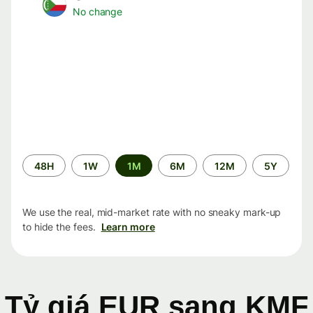
No change
Time
48H
1W
1M
6M
12M
5Y
period
We use the real, mid-market rate with no sneaky mark-up
to hide the fees.
Learn more
Tỷ giá EUR sang KMF