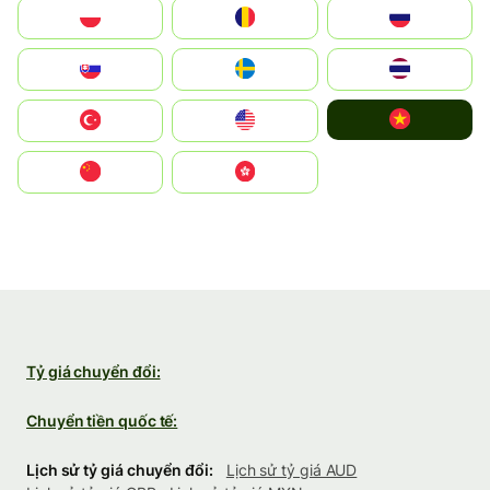
Polska
România
Россия
Slovensko
Ruoŧŧa
ไทย
Vietnam
Türkiye
United States
中国
中國香港特別行政區
Tỷ giá chuyển đổi:
Chuyển tiền quốc tế:
Lịch sử tỷ giá chuyển đổi:
Lịch sử tỷ giá AUD