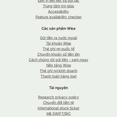
Đơn vị liên kết và đối tác
Trung tâm trợ giúp
Accessibility
Feature availability checker
Các sản phẩm Wise
Gửi tiền ra nước ngoài
Tài khoản Wise
Thẻ ghi nợ quốc tế
Chuyển khoản số tiền lớn
Cách chúng tôi gửi tiền - xem ngay
Nền tảng Wise
Thẻ ghi nợ kinh doanh
Thanh toán hàng loạt
Tài nguyên
Research privacy policy
Chuyển đổi tiền tệ
International stock ticker
Mã SWIFT/BIC