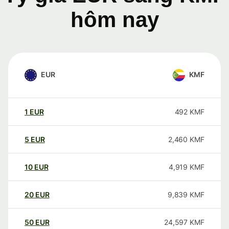
hôm nay
EUR
KMF
1
EUR
492
KMF
5
EUR
2,460
KMF
10
EUR
4,919
KMF
20
EUR
9,839
KMF
50
EUR
24,597
KMF