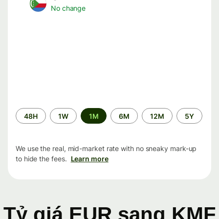
No change
Time
48H
1W
1M
6M
12M
5Y
period
We use the real, mid-market rate with no sneaky mark-up
to hide the fees.
Learn more
Tỷ giá EUR sang KMF